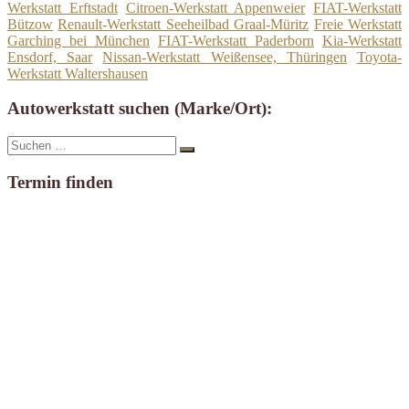
Werkstatt Erftstadt
Citroen-Werkstatt Appenweier
FIAT-Werkstatt
Bützow
Renault-Werkstatt Seeheilbad Graal-Müritz
Freie Werkstatt
Garching bei München
FIAT-Werkstatt Paderborn
Kia-Werkstatt
Ensdorf, Saar
Nissan-Werkstatt Weißensee, Thüringen
Toyota-
Werkstatt Waltershausen
Autowerkstatt suchen (Marke/Ort):
Suche
Suchen
nach:
Termin finden