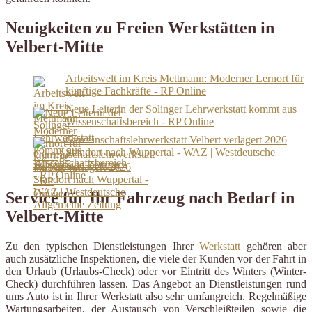
Neuigkeiten zu Freien Werkstätten in
Velbert-Mitte
Arbeitswelt im Kreis Mettmann: Moderner Lernort für
künftige Fachkräfte - RP Online
Neue Leiterin der Solinger Lehrwerkstatt kommt aus
Wissenschaftsbereich - RP Online
Gemeinschaftslehrwerkstatt Velbert verlagert 2026
Standort nach Wuppertal - WAZ | Westdeutsche
Allgemeine Zeitung
Service für Ihr Fahrzeug nach Bedarf in
Velbert-Mitte
Zu den typischen Dienstleistungen Ihrer
Werkstatt
gehören aber
auch zusätzliche Inspektionen, die viele der Kunden vor der Fahrt in
den Urlaub (Urlaubs-Check) oder vor Eintritt des Winters (Winter-
Check) durchführen lassen. Das Angebot an Dienstleistungen rund
ums Auto ist in Ihrer Werkstatt also sehr umfangreich. Regelmäßige
Wartungsarbeiten, der Austausch von Verschleißteilen sowie die