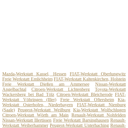
Mazda-Werkstatt Kassel, Hessen
FIAT-Werkstatt Oberlungwitz
Freie Werkstatt Emlichheim
FIAT-Werkstatt Kaltenkirchen, Holstein
Freie Werkstatt Dießen am Ammersee
Nissan-Werkstatt
Angelbachtal
Citroen-Werkstatt Lichtenberg
Toyota-Werkstatt
Wackersberg bei Bad Tölz
Citroen-Werkstatt Bleicherode
FIAT-
Werkstatt Vöhringen (Iller)
Freie Werkstatt Oftersheim
Kia-
Werkstatt Osterhofen, Niederbayern
FIAT-Werkstatt Nienburg
(Saale)
Peugeot-Werkstatt Weilburg
Kia-Werkstatt Wolfschlugen
Citroen-Werkstatt Wörth am Main
Renault-Werkstatt Nohfelden
Nissan-Werkstatt Illertissen
Freie Werkstatt Barsinghausen
Renault-
Werkstatt Weiherhammer
Peugeot-Werkstatt Unterhaching
Renault-