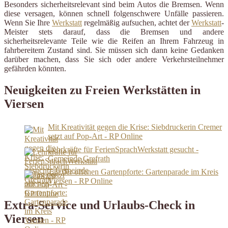
Besonders sicherheitsrelevant sind beim Autos die Bremsen. Wenn
diese versagen, können schnell folgenschwere Unfälle passieren.
Wenn Sie Ihre
Werkstatt
regelmäßig aufsuchen, achtet der
Werkstatt
-
Meister stets darauf, dass die Bremsen und andere
sicherheitsrelevante Teile wie die Reifen an Ihrem Fahrzeug in
fahrbereitem Zustand sind. Sie müssen sich dann keine Gedanken
darüber machen, dass Sie sich oder andere Verkehrsteilnehmer
gefährden könnten.
Neuigkeiten zu Freien Werkstätten in
Viersen
Mit Kreativität gegen die Krise: Siebdruckerin Cremer
setzt auf Pop‑Art - RP Online
Lehrkräfte für FerienSprachWerkstatt gesucht -
Gemeinde Grefrath
Tag der offenen Gartenpforte: Gartenparade im Kreis
Viersen - RP Online
Extra-Service und Urlaubs-Check in
Viersen