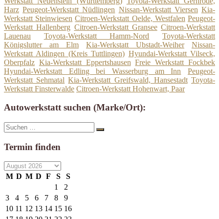
Werkstatt Neuenstein (Württemberg)
Toyota-Werkstatt Gernrode,
Harz
Peugeot-Werkstatt Nüdlingen
Nissan-Werkstatt Viersen
Kia-
Werkstatt Steinwiesen
Citroen-Werkstatt Oelde, Westfalen
Peugeot-
Werkstatt Hallenberg
Citroen-Werkstatt Gransee
Citroen-Werkstatt
Lauenau
Toyota-Werkstatt Hamm-Nord
Toyota-Werkstatt
Königslutter am Elm
Kia-Werkstatt Ubstadt-Weiher
Nissan-
Werkstatt Aldingen (Kreis Tuttlingen)
Hyundai-Werkstatt Vilseck,
Oberpfalz
Kia-Werkstatt Eppertshausen
Freie Werkstatt Fockbek
Hyundai-Werkstatt Edling bei Wasserburg am Inn
Peugeot-
Werkstatt Sehmatal
Kia-Werkstatt Greifswald, Hansestadt
Toyota-
Werkstatt Finsterwalde
Citroen-Werkstatt Hohenwart, Paar
Autowerkstatt suchen (Marke/Ort):
Suche
Suchen
nach:
Termin finden
M
D
M
D
F
S
S
1
2
3
4
5
6
7
8
9
10
11
12
13
14
15
16