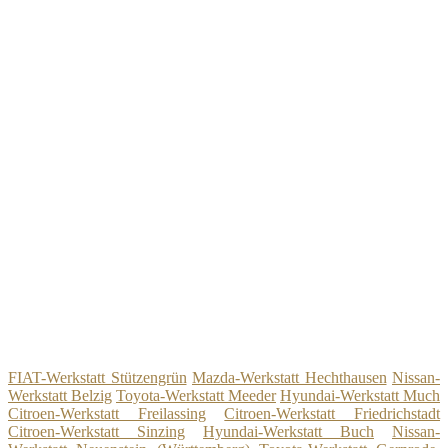
FIAT-Werkstatt Stützengrün
Mazda-Werkstatt Hechthausen
Nissan-
Werkstatt Belzig
Toyota-Werkstatt Meeder
Hyundai-Werkstatt Much
Citroen-Werkstatt Freilassing
Citroen-Werkstatt Friedrichstadt
Citroen-Werkstatt Sinzing
Hyundai-Werkstatt Buch
Nissan-