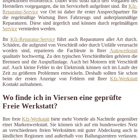
Inspektionen erforderlich. Dabei wird strikt nach den Vorgaben des
Herstellers vorgegangen, die im Serviceheft aufgelistet sind. Ihr
Kfz-
Reparatur-Service
vor Ort ist daher ihr erster Ansprechpartner für
die regelmäßige Wartung Ihres Fahrzeugs und außerplanmäßige
Reparaturen. Diese sind ärgerlich und können durch regelmäßigen
Service
vermieden werden.
Ihr
Kfz-Reparatur-Service
führt auch Reparaturen aller Art durch.
Schäden, die aufgrund von Verschleiß oder durch Unfälle verursacht
worden sind, reparieren die Fachleute in Ihrer
Autowerkstatt
qualitativ hochwertig. Zu den typischen Verschleißteilen gehören die
Bremsen und die Auspuffanlage. Auch bei Motoren tritt Verschleiß
auf. Auch kleine Fehler in der Elektronik können sich im Laufe der
Zeit zu größeren Problemen entwickeln. Deshalb sollten Sie schon
beim der ersten Anzeige von Fehlern mit Ihrer
Kfz-Werkstatt
Kontakt aufnahmen.
Wo finde ich in Viersen eine geprüfte
Freie Werkstatt?
Ihre freie
Kfz-Werkstatt
biete mehr Vorteile als Nachteile gegenüber
einer Markenwerkstatt. Sie können sich auf ein bundesweites Netz
an verschiedenen freien Werkstätten mit guter Abdeckung auch in
ländlichen Regionen und außerhalb von Ballungszentren verlassen.