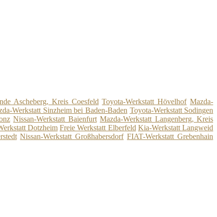
nde Ascheberg, Kreis Coesfeld
Toyota-Werkstatt Hövelhof
Mazda-
da-Werkstatt Sinzheim bei Baden-Baden
Toyota-Werkstatt Sodingen
onz
Nissan-Werkstatt Baienfurt
Mazda-Werkstatt Langenberg, Kreis
Werkstatt Dotzheim
Freie Werkstatt Elberfeld
Kia-Werkstatt Langweid
rstedt
Nissan-Werkstatt Großhabersdorf
FIAT-Werkstatt Grebenhain