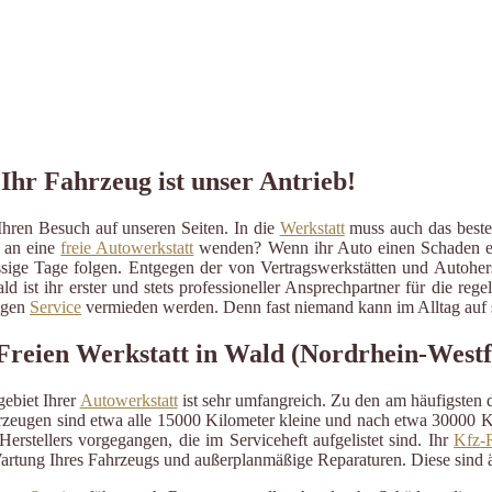
Ihr Fahrzeug ist unser Antrieb!
hren Besuch auf unseren Seiten. In die
Werkstatt
muss auch das beste 
r an eine
freie Autowerkstatt
wenden? Wenn ihr Auto einen Schaden erlit
ressige Tage folgen. Entgegen der von Vertragswerkstätten und Autohe
ld ist ihr erster und stets professioneller Ansprechpartner für die r
ßigen
Service
vermieden werden. Denn fast niemand kann im Alltag auf s
Freien Werkstatt in Wald (Nordrhein-Westf
ebiet Ihrer
Autowerkstatt
ist sehr umfangreich. Zu den am häufigsten
eugen sind etwa alle 15000 Kilometer kleine und nach etwa 30000 Kil
erstellers vorgegangen, die im Serviceheft aufgelistet sind. Ihr
Kfz-R
artung Ihres Fahrzeugs und außerplanmäßige Reparaturen. Diese sind 