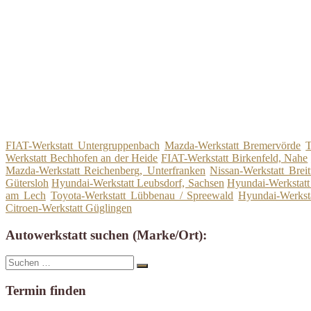
FIAT-Werkstatt Untergruppenbach
Mazda-Werkstatt Bremervörde
T
Werkstatt Bechhofen an der Heide
FIAT-Werkstatt Birkenfeld, Nahe
Mazda-Werkstatt Reichenberg, Unterfranken
Nissan-Werkstatt Brei
Gütersloh
Hyundai-Werkstatt Leubsdorf, Sachsen
Hyundai-Werkstatt 
am Lech
Toyota-Werkstatt Lübbenau / Spreewald
Hyundai-Werkst
Citroen-Werkstatt Güglingen
Autowerkstatt suchen (Marke/Ort):
Suche
Suchen
nach:
Termin finden