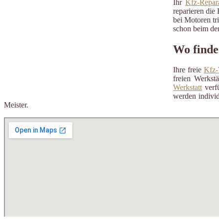
Ihr
Kfz-Repara
reparieren die 
bei Motoren tr
schon beim der
Wo finde
Ihre freie
Kfz-
freien Werkst
Werkstatt
verfü
werden individ
Meister.