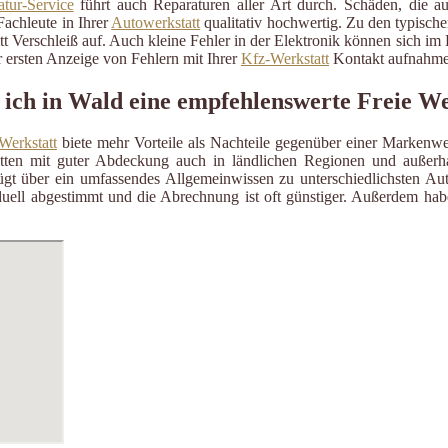
tur-Service
führt auch Reparaturen aller Art durch. Schäden, die a
Fachleute in Ihrer
Autowerkstatt
qualitativ hochwertig. Zu den typisch
itt Verschleiß auf. Auch kleine Fehler in der Elektronik können sich i
 ersten Anzeige von Fehlern mit Ihrer
Kfz-Werkstatt
Kontakt aufnahme
 ich in Wald eine empfehlenswerte Freie We
Werkstatt
biete mehr Vorteile als Nachteile gegenüber einer Markenwe
ätten mit guter Abdeckung auch in ländlichen Regionen und außerh
gt über ein umfassendes Allgemeinwissen zu unterschiedlichsten Aut
uell abgestimmt und die Abrechnung ist oft günstiger. Außerdem habe