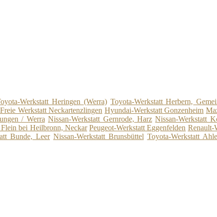
oyota-Werkstatt Heringen (Werra)
Toyota-Werkstatt Herbern, Gemei
Freie Werkstatt Neckartenzlingen
Hyundai-Werkstatt Gonzenheim
Maz
tungen / Werra
Nissan-Werkstatt Gernrode, Harz
Nissan-Werkstatt K
Flein bei Heilbronn, Neckar
Peugeot-Werkstatt Eggenfelden
Renault-
att Bunde, Leer
Nissan-Werkstatt Brunsbüttel
Toyota-Werkstatt Ahle