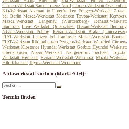
Werkstatt Haan, Rheinland
Kia-Werkstatt Hohen Neuendorf
Citroen-Werkstatt Sankt Lorenz Nord
Citroen-Werkstatt Oststeinbek
Kia-Werkstatt Alzenau in Unterfranken
Peugeot-Werkstatt Zossen
bei Berlin
Mazda-Werkstatt Moringen
Toyota-Werkstatt Kemberg
Mazda-Werkstatt Langenau (Württemberg)
Renault-Werkstatt
Stadtroda
Freie Werkstatt Quierschied
Nissan-Werkstatt Berching
Nissan-Werkstatt Peiting
Renault-Werkstatt Brake (Unterweser)
FIAT-Werkstatt Laatzen bei Hannover
Mazda-Werkstatt Bautzen
FIAT-Werkstatt Rüdinghausen
Peugeot-Werkstatt Wanfried
Citroen-
Werkstatt Klostertor
Hyundai-Werkstatt Gorbitz
Hyundai-Werkstatt
Obertshausen
Nissan-Werkstatt Neugersdorf, Sachsen
Toyota-
Werkstatt Heidesee
Renault-Werkstatt Wiesmoor
Mazda-Werkstatt
Hildrizhausen
Toyota-Werkstatt Wedemark
Autowerkstatt suchen (Marke/Ort):
Suche
Suchen
nach:
Termin finden