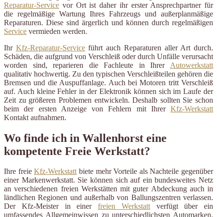
Reparatur-Service
vor Ort ist daher ihr erster Ansprechpartner für
die regelmäßige Wartung Ihres Fahrzeugs und außerplanmäßige
Reparaturen. Diese sind ärgerlich und können durch regelmäßigen
Service
vermieden werden.
Ihr
Kfz-Reparatur-Service
führt auch Reparaturen aller Art durch.
Schäden, die aufgrund von Verschleiß oder durch Unfälle verursacht
worden sind, reparieren die Fachleute in Ihrer
Autowerkstatt
qualitativ hochwertig. Zu den typischen Verschleißteilen gehören die
Bremsen und die Auspuffanlage. Auch bei Motoren tritt Verschleiß
auf. Auch kleine Fehler in der Elektronik können sich im Laufe der
Zeit zu größeren Problemen entwickeln. Deshalb sollten Sie schon
beim der ersten Anzeige von Fehlern mit Ihrer
Kfz-Werkstatt
Kontakt aufnahmen.
Wo finde ich in Wallenhorst eine
kompetente Freie Werkstatt?
Ihre freie
Kfz-Werkstatt
biete mehr Vorteile als Nachteile gegenüber
einer Markenwerkstatt. Sie können sich auf ein bundesweites Netz
an verschiedenen freien Werkstätten mit guter Abdeckung auch in
ländlichen Regionen und außerhalb von Ballungszentren verlassen.
Der Kfz-Meister in einer
freien Werkstatt
verfügt über ein
umfassendes Allgemeinwissen zu unterschiedlichsten Automarken.