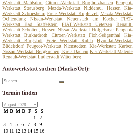
Werkstatt Mahlsdorf
Citroen-Werkstatt Borgholzhausen
Peugeot-
Werkstatt Strausberg
Mazda-Werkstatt Nidderau, Hessen
Kia-
Werkstatt Schriesheim
Freie Werkstatt Kupferzell
Mazda-Werkstatt
Ochtendung
Nissan-Werkstatt Neuenstadt am Kocher
FIAT-
Werkstatt Bad Staffelstein
FIAT-Werkstatt Uetersen
Renault-
Werkstatt Schotten, Hessen
Nissan-Werkstatt Hofgeismar
Peugeot-
Werkstatt Burkardroth
Citroen-Werkstatt Floh-Seligenthal
Kia-
Werkstatt Bürgstadt
Freie Werkstatt Ruhla
Hyundai-Werkstatt
Büdelsdorf
Peugeot-Werkstatt Nienstedten
Kia-Werkstatt Karben
Nissan-Werkstatt Bergkirchen, Kreis Dachau
Kia-Werkstatt Malente
Renault-Werkstatt Lutherstadt Wittenberg
Autowerkstatt suchen (Marke/Ort):
Suche
Suchen
nach:
Termin finden
M
D
M
D
F
S
S
1
2
3
4
5
6
7
8
9
10
11
12
13
14
15
16