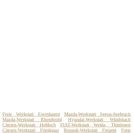
Freie Werkstatt Evershagen
Mazda-Werkstatt Seeon-Seebruck
Mazda-Werkstatt Rheinbrohl
Hyundai-Werkstatt Windsbach
Citroen-Werkstatt Heßloch
FIAT-Werkstatt Weida, Thüringen
Citroen-Werkstatt Friedenau
Renault-Werkstatt Freiamt
Freie