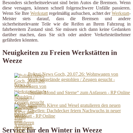
Besonders sicherheitsrelevant sind beim Autos die Bremsen. Wenn
diese versagen, können schnell folgenschwere Unfälle passieren.
Wenn Sie Ihre
Werkstatt
regelmäßig aufsuchen, achtet der
Werkstatt
-
Meister stets darauf, dass die Bremsen und andere
sicherheitsrelevante Teile wie die Reifen an Ihrem Fahrzeug in
fahrbereitem Zustand sind. Sie müssen sich dann keine Gedanken
darüber machen, dass Sie sich oder andere Verkehrsteilnehmer
gefährden könnten.
Neuigkeiten zu Freien Werkstätten in
Weeze
Polizei-News Goch, 20.07.26: Wohnwagen von
Werkstattgelände gestohlen / Zeugen gesucht -
News.de
„Sonne, Mond und Sterne“ zum Anfassen - RP Online
Innungen Kleve und Wesel gratulieren den neuen
Gesellen: Dachdecker feiern Nachwuchs in neuer
Werkstatt - RP Online
Service für den Winter in Weeze