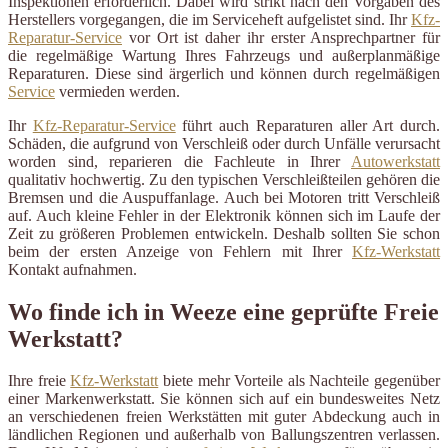
Inspektionen erforderlich. Dabei wird strikt nach den Vorgaben des
Herstellers vorgegangen, die im Serviceheft aufgelistet sind. Ihr
Kfz-
Reparatur-Service
vor Ort ist daher ihr erster Ansprechpartner für
die regelmäßige Wartung Ihres Fahrzeugs und außerplanmäßige
Reparaturen. Diese sind ärgerlich und können durch regelmäßigen
Service
vermieden werden.
Ihr
Kfz-Reparatur-Service
führt auch Reparaturen aller Art durch.
Schäden, die aufgrund von Verschleiß oder durch Unfälle verursacht
worden sind, reparieren die Fachleute in Ihrer
Autowerkstatt
qualitativ hochwertig. Zu den typischen Verschleißteilen gehören die
Bremsen und die Auspuffanlage. Auch bei Motoren tritt Verschleiß
auf. Auch kleine Fehler in der Elektronik können sich im Laufe der
Zeit zu größeren Problemen entwickeln. Deshalb sollten Sie schon
beim der ersten Anzeige von Fehlern mit Ihrer
Kfz-Werkstatt
Kontakt aufnahmen.
Wo finde ich in Weeze eine geprüfte Freie
Werkstatt?
Ihre freie
Kfz-Werkstatt
biete mehr Vorteile als Nachteile gegenüber
einer Markenwerkstatt. Sie können sich auf ein bundesweites Netz
an verschiedenen freien Werkstätten mit guter Abdeckung auch in
ländlichen Regionen und außerhalb von Ballungszentren verlassen.