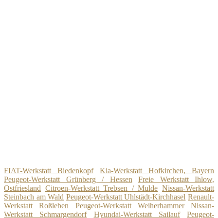
FIAT-Werkstatt Biedenkopf
Kia-Werkstatt Hofkirchen, Bayern
Peugeot-Werkstatt Grünberg / Hessen
Freie Werkstatt Ihlow,
Ostfriesland
Citroen-Werkstatt Trebsen / Mulde
Nissan-Werkstatt
Steinbach am Wald
Peugeot-Werkstatt Uhlstädt-Kirchhasel
Renault-
Werkstatt Roßleben
Peugeot-Werkstatt Weiherhammer
Nissan-
Werkstatt Schmargendorf
Hyundai-Werkstatt Sailauf
Peugeot-