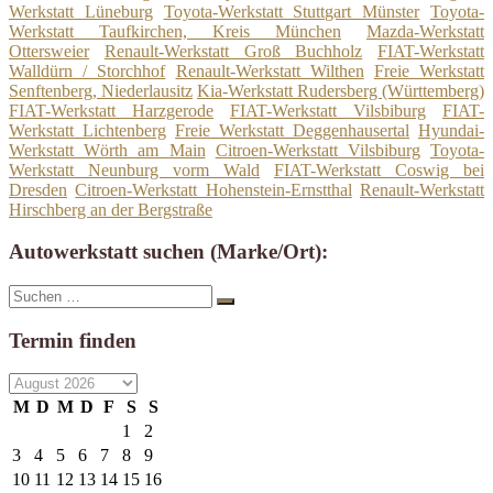
Werkstatt Lüneburg
Toyota-Werkstatt Stuttgart Münster
Toyota-
Werkstatt Taufkirchen, Kreis München
Mazda-Werkstatt
Ottersweier
Renault-Werkstatt Groß Buchholz
FIAT-Werkstatt
Walldürn / Storchhof
Renault-Werkstatt Wilthen
Freie Werkstatt
Senftenberg, Niederlausitz
Kia-Werkstatt Rudersberg (Württemberg)
FIAT-Werkstatt Harzgerode
FIAT-Werkstatt Vilsbiburg
FIAT-
Werkstatt Lichtenberg
Freie Werkstatt Deggenhausertal
Hyundai-
Werkstatt Wörth am Main
Citroen-Werkstatt Vilsbiburg
Toyota-
Werkstatt Neunburg vorm Wald
FIAT-Werkstatt Coswig bei
Dresden
Citroen-Werkstatt Hohenstein-Ernstthal
Renault-Werkstatt
Hirschberg an der Bergstraße
Autowerkstatt suchen (Marke/Ort):
Suche
Suchen
nach:
Termin finden
M
D
M
D
F
S
S
1
2
3
4
5
6
7
8
9
10
11
12
13
14
15
16