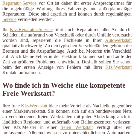
Reparatur-Service
vor Ort ist daher ihr erster Ansprechpartner für
die regelmäßige Wartung Ihres Fahrzeugs und außerplanmäßige
Reparaturen. Diese sind ärgerlich und können durch regelmäßigen
Service
vermieden werden.
Ihr
Kfz-Reparatur-Service
führt auch Reparaturen aller Art durch.
Schäden, die aufgrund von Verschleiß oder durch Unfälle verursacht
worden sind, reparieren die Fachleute in Ihrer
Autowerkstatt
qualitativ hochwertig. Zu den typischen Verschleißteilen gehören die
Bremsen und die Auspuffanlage. Auch bei Motoren tritt Verschleiß
auf. Auch kleine Fehler in der Elektronik können sich im Laufe der
Zeit zu größeren Problemen entwickeln. Deshalb sollten Sie schon
beim der ersten Anzeige von Fehlern mit Ihrer
Kfz-Werkstatt
Kontakt aufnahmen.
Wo finde ich in Weiche eine kompetente
Freie Werkstatt?
Ihre freie
Kfz-Werkstatt
biete mehr Vorteile als Nachteile gegenüber
einer Markenwerkstatt. Sie können sich auf ein bundesweites Netz
an verschiedenen freien Werkstätten mit guter Abdeckung auch in
ländlichen Regionen und außerhalb von Ballungszentren verlassen.
Der Kfz-Meister in einer
freien Werkstatt
verfügt über ein
umfassendes Allgemeinwissen zu unterschiedlichsten Automarken.