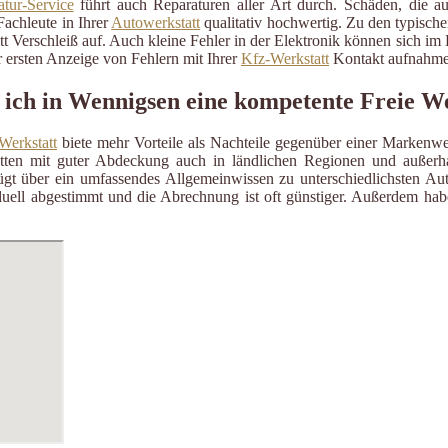
tur-Service
führt auch Reparaturen aller Art durch. Schäden, die a
Fachleute in Ihrer
Autowerkstatt
qualitativ hochwertig. Zu den typisch
itt Verschleiß auf. Auch kleine Fehler in der Elektronik können sich i
 ersten Anzeige von Fehlern mit Ihrer
Kfz-Werkstatt
Kontakt aufnahme
 ich in Wennigsen eine kompetente Freie W
Werkstatt
biete mehr Vorteile als Nachteile gegenüber einer Markenwe
ätten mit guter Abdeckung auch in ländlichen Regionen und außerh
gt über ein umfassendes Allgemeinwissen zu unterschiedlichsten Aut
uell abgestimmt und die Abrechnung ist oft günstiger. Außerdem habe