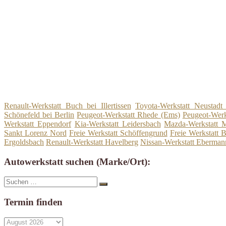
Renault-Werkstatt Buch bei Illertissen
Toyota-Werkstatt Neustadt
Schönefeld bei Berlin
Peugeot-Werkstatt Rhede (Ems)
Peugeot-Werk
Werkstatt Eppendorf
Kia-Werkstatt Leidersbach
Mazda-Werkstatt 
Sankt Lorenz Nord
Freie Werkstatt Schöffengrund
Freie Werkstatt
Ergoldsbach
Renault-Werkstatt Havelberg
Nissan-Werkstatt Eberman
Autowerkstatt suchen (Marke/Ort):
Suche
Suchen
nach:
Termin finden