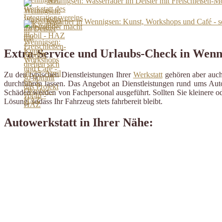
Wennigsen: Wasserräder im Deister mit Freischießen-Mo
Kwartier in Wennigsen: Kunst, Workshops und Café - 
Extra-Service und Urlaubs-Check in Wenn
Zu den typischen Dienstleistungen Ihrer
Werkstatt
gehören aber auch 
durchführen lassen. Das Angebot an Dienstleistungen rund ums Auto 
Schäden werden von Fachpersonal ausgeführt. Sollten Sie kleinere od
Lösung, sodass Ihr Fahrzeug stets fahrbereit bleibt.
Autowerkstatt in Ihrer Nähe: