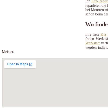
Ihr
Kfz-Repara
reparieren die 
bei Motoren tr
schon beim der
Wo finde
Ihre freie
Kfz-
freien Werkst
Werkstatt
verfü
werden individ
Meister.