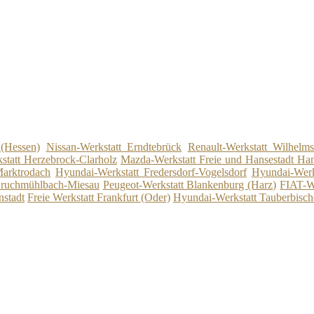
 (Hessen)
Nissan-Werkstatt Erndtebrück
Renault-Werkstatt Wilhelms
statt Herzebrock-Clarholz
Mazda-Werkstatt Freie und Hansestadt H
Marktrodach
Hyundai-Werkstatt Fredersdorf-Vogelsdorf
Hyundai-Werk
 Bruchmühlbach-Miesau
Peugeot-Werkstatt Blankenburg (Harz)
FIAT-We
nstadt
Freie Werkstatt Frankfurt (Oder)
Hyundai-Werkstatt Tauberbisc