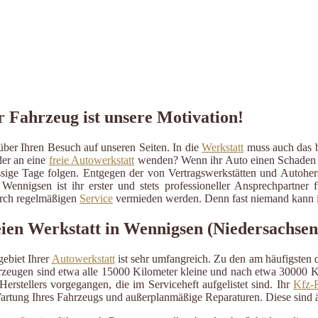
r Fahrzeug ist unsere Motivation!
ber Ihren Besuch auf unseren Seiten. In die
Werkstatt
muss auch das be
der an eine
freie Autowerkstatt
wenden? Wenn ihr Auto einen Schaden erli
ressige Tage folgen. Entgegen der von Vertragswerkstätten und Autohe
Wennigsen ist ihr erster und stets professioneller Ansprechpartne
durch regelmäßigen
Service
vermieden werden. Denn fast niemand kann im
ien Werkstatt in Wennigsen (Niedersachsen
ebiet Ihrer
Autowerkstatt
ist sehr umfangreich. Zu den am häufigsten
eugen sind etwa alle 15000 Kilometer kleine und nach etwa 30000 Kil
erstellers vorgegangen, die im Serviceheft aufgelistet sind. Ihr
Kfz-R
artung Ihres Fahrzeugs und außerplanmäßige Reparaturen. Diese sind 