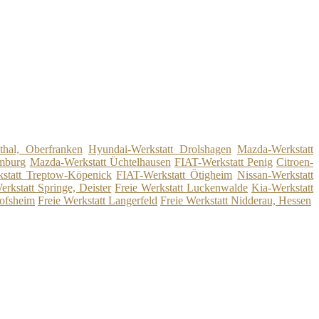
thal, Oberfranken
Hyundai-Werkstatt Drolshagen
Mazda-Werkstatt
amburg
Mazda-Werkstatt Üchtelhausen
FIAT-Werkstatt Penig
Citroen-
statt Treptow-Köpenick
FIAT-Werkstatt Ötigheim
Nissan-Werkstatt
rkstatt Springe, Deister
Freie Werkstatt Luckenwalde
Kia-Werkstatt
hofsheim
Freie Werkstatt Langerfeld
Freie Werkstatt Nidderau, Hessen