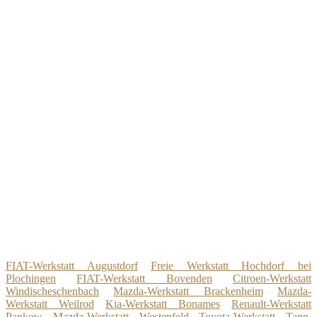
FIAT-Werkstatt Augustdorf
Freie Werkstatt Hochdorf bei
Plochingen
FIAT-Werkstatt Bovenden
Citroen-Werkstatt
Windischeschenbach
Mazda-Werkstatt Brackenheim
Mazda-
Werkstatt Weilrod
Kia-Werkstatt Bonames
Renault-Werkstatt
Pankow
Mazda-Werkstatt Westenfeld
Toyota-Werkstatt Tann,