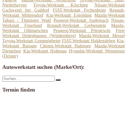
Niederbayern
Toyota-Werkstatt Kösching
Nissan-Werkstatt
Gschwend bei Gaildorf
FIAT-Werkstatt Fechenheim
Renault-
Werkstatt Möhrendorf
Kia-Werkstatt Ergolding
Mazda-Werkstatt
Tabarz / Thüringer Wald
Peugeot-Werkstatt Andernach
Nissan-
Werkstatt Fruerlund
Renault-Werkstatt Grebenstein
Mazda-
Werkstatt Othmarschen
Peugeot-Werkstatt Priestewitz
Freie
Werkstatt Dettenhausen (Württemberg)
Mazda-Werkstatt Messel
Toyota-Werkstatt Gemmrigheim
FIAT-Werkstatt Haldensleben
Kia-
Werkstatt Bassum
Citroen-Werkstatt Halensee
Mazda-Werkstatt
Diemelsee
Kia-Werkstatt Holtenau
Hyundai-Werkstatt Wennigsen
(Deister)
Autowerkstatt suchen (Marke/Ort):
Suche
Suchen
nach:
Termin finden