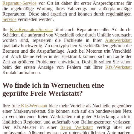
Reparatur-Service
vor Ort ist daher ihr erster Ansprechpartner für
die regelmäßige Wartung Ihres Fahrzeugs und außerplanmäßige
Reparaturen. Diese sind ärgerlich und können durch regelmäßigen
Service
vermieden werden.
Ihr
Kfz-Reparatur-Service
führt auch Reparaturen aller Art durch.
Schäden, die aufgrund von Verschleiß oder durch Unfälle verursacht
worden sind, reparieren die Fachleute in Ihrer
Autowerkstatt
qualitativ hochwertig. Zu den typischen Verschleißteilen gehören die
Bremsen und die Auspuffanlage. Auch bei Motoren tritt Verschleiß
auf. Auch kleine Fehler in der Elektronik können sich im Laufe der
Zeit zu größeren Problemen entwickeln. Deshalb sollten Sie schon
beim der ersten Anzeige von Fehlern mit Ihrer
Kfz-Werkstatt
Kontakt aufnahmen.
Wo finde ich in Werneuchen eine
geprüfte Freie Werkstatt?
Ihre freie
Kfz-Werkstatt
biete mehr Vorteile als Nachteile gegenüber
einer Markenwerkstatt. Sie können sich auf ein bundesweites Netz
an verschiedenen freien Werkstätten mit guter Abdeckung auch in
ländlichen Regionen und außerhalb von Ballungszentren verlassen.
Der Kfz-Meister in einer
freien Werkstatt
verfügt über ein
umfassendes Allgemeinwissen zu unterschiedlichsten Automarken.