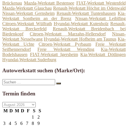
Brückenau
Mazda-Werkstatt Bestensee
FIAT-Werkstatt Westenfeld
Mazda-Werkstatt Glauchau
Renault-Werkstatt Höchst im Odenwald
Nissan-Werkstatt Gernsheim
Renault-Werkstatt Tuntenhausen
Kia-
Werkstatt Sontheim an der Brenz
Nissan-Werkstatt Leiblfing
Citroen-Werkstatt Wülfrath
Hyundai-Werkstatt Kutenholz
Renault-
Werkstatt Breckerfeld
Renault-Werkstatt Breidenbach bei
Biedenkopf
Citroen-Werkstatt Marzahn-Hellersdorf
Nissan-
Werkstatt Nesselwang
Hyundai-Werkstatt Hofheim am Taunus
Kia-
Werkstatt Uchte
Citroen-Werkstatt Pyrbaum
Freie Werkstatt
Seifhennersdorf
Freie Werkstatt Wemding
Kia-Werkstatt
Bodelshausen
FIAT-Werkstatt Igersheim
Kia-Werkstatt Dötlingen
Hyundai-Werkstatt Suderburg
Autowerkstatt suchen (Marke/Ort):
Suche
Suchen
nach:
Termin finden
M
D
M
D
F
S
S
1
2
3
4
5
6
7
8
9