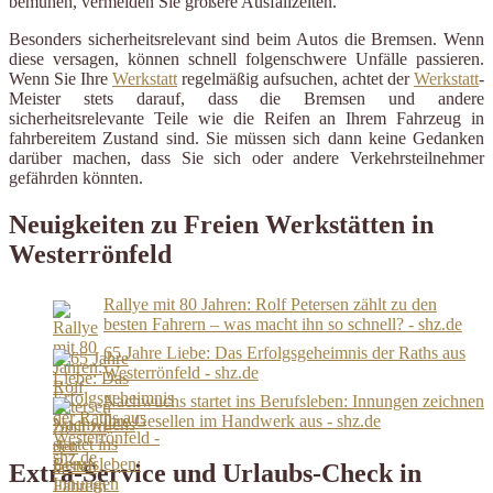
bemühen, vermeiden Sie größere Ausfallzeiten.
Besonders sicherheitsrelevant sind beim Autos die Bremsen. Wenn
diese versagen, können schnell folgenschwere Unfälle passieren.
Wenn Sie Ihre
Werkstatt
regelmäßig aufsuchen, achtet der
Werkstatt
-
Meister stets darauf, dass die Bremsen und andere
sicherheitsrelevante Teile wie die Reifen an Ihrem Fahrzeug in
fahrbereitem Zustand sind. Sie müssen sich dann keine Gedanken
darüber machen, dass Sie sich oder andere Verkehrsteilnehmer
gefährden könnten.
Neuigkeiten zu Freien Werkstätten in
Westerrönfeld
Rallye mit 80 Jahren: Rolf Petersen zählt zu den
besten Fahrern – was macht ihn so schnell? - shz.de
65 Jahre Liebe: Das Erfolgsgeheimnis der Raths aus
Westerrönfeld - shz.de
Nachwuchs startet ins Berufsleben: Innungen zeichnen
ihre Gesellen im Handwerk aus - shz.de
Extra-Service und Urlaubs-Check in