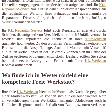
Inspektionen erforderlich. Dabei wird strikt nach den Vorgaben des
Herstellers vorgegangen, die im Serviceheft aufgelistet sind. Ihr
Kfz-
Reparatur-Service
vor Ort ist daher ihr erster Ansprechpartner für
die regelmäßige Wartung Ihres Fahrzeugs und außerplanmäßige
Reparaturen. Diese sind ärgerlich und können durch regelmäßigen
Service
vermieden werden.
Ihr
Kfz-Reparatur-Service
führt auch Reparaturen aller Art durch.
Schäden, die aufgrund von Verschleiß oder durch Unfälle verursacht
worden sind, reparieren die Fachleute in Ihrer
Autowerkstatt
qualitativ hochwertig. Zu den typischen Verschleißteilen gehören die
Bremsen und die Auspuffanlage. Auch bei Motoren tritt Verschleiß
auf. Auch kleine Fehler in der Elektronik können sich im Laufe der
Zeit zu größeren Problemen entwickeln. Deshalb sollten Sie schon
beim der ersten Anzeige von Fehlern mit Ihrer
Kfz-Werkstatt
Kontakt aufnahmen.
Wo finde ich in Westerrönfeld eine
kompetente Freie Werkstatt?
Ihre freie
Kfz-Werkstatt
biete mehr Vorteile als Nachteile gegenüber
einer Markenwerkstatt. Sie können sich auf ein bundesweites Netz
an verschiedenen freien Werkstätten mit guter Abdeckung auch in
ländlichen Regionen und außerhalb von Ballungszentren verlassen.