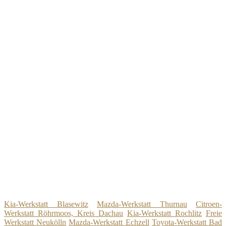
Kia-Werkstatt Blasewitz
Mazda-Werkstatt Thurnau
Citroen-
Werkstatt Röhrmoos, Kreis Dachau
Kia-Werkstatt Rochlitz
Freie
Werkstatt Neukölln
Mazda-Werkstatt Echzell
Toyota-Werkstatt Bad