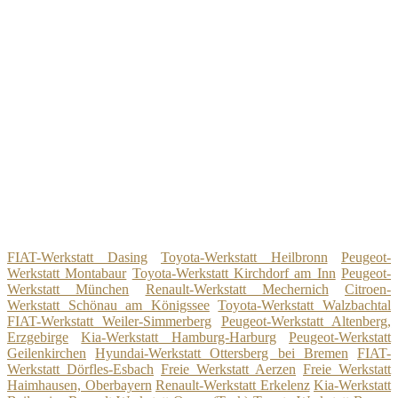
FIAT-Werkstatt Dasing
Toyota-Werkstatt Heilbronn
Peugeot-
Werkstatt Montabaur
Toyota-Werkstatt Kirchdorf am Inn
Peugeot-
Werkstatt München
Renault-Werkstatt Mechernich
Citroen-
Werkstatt Schönau am Königssee
Toyota-Werkstatt Walzbachtal
FIAT-Werkstatt Weiler-Simmerberg
Peugeot-Werkstatt Altenberg,
Erzgebirge
Kia-Werkstatt Hamburg-Harburg
Peugeot-Werkstatt
Geilenkirchen
Hyundai-Werkstatt Ottersberg bei Bremen
FIAT-
Werkstatt Dörfles-Esbach
Freie Werkstatt Aerzen
Freie Werkstatt
Haimhausen, Oberbayern
Renault-Werkstatt Erkelenz
Kia-Werkstatt