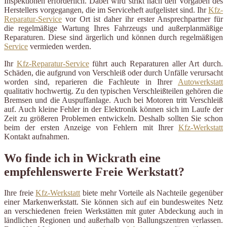
Inspektionen erforderlich. Dabei wird strikt nach den Vorgaben des
Herstellers vorgegangen, die im Serviceheft aufgelistet sind. Ihr
Kfz-
Reparatur-Service
vor Ort ist daher ihr erster Ansprechpartner für
die regelmäßige Wartung Ihres Fahrzeugs und außerplanmäßige
Reparaturen. Diese sind ärgerlich und können durch regelmäßigen
Service
vermieden werden.
Ihr
Kfz-Reparatur-Service
führt auch Reparaturen aller Art durch.
Schäden, die aufgrund von Verschleiß oder durch Unfälle verursacht
worden sind, reparieren die Fachleute in Ihrer
Autowerkstatt
qualitativ hochwertig. Zu den typischen Verschleißteilen gehören die
Bremsen und die Auspuffanlage. Auch bei Motoren tritt Verschleiß
auf. Auch kleine Fehler in der Elektronik können sich im Laufe der
Zeit zu größeren Problemen entwickeln. Deshalb sollten Sie schon
beim der ersten Anzeige von Fehlern mit Ihrer
Kfz-Werkstatt
Kontakt aufnahmen.
Wo finde ich in Wickrath eine
empfehlenswerte Freie Werkstatt?
Ihre freie
Kfz-Werkstatt
biete mehr Vorteile als Nachteile gegenüber
einer Markenwerkstatt. Sie können sich auf ein bundesweites Netz
an verschiedenen freien Werkstätten mit guter Abdeckung auch in
ländlichen Regionen und außerhalb von Ballungszentren verlassen.