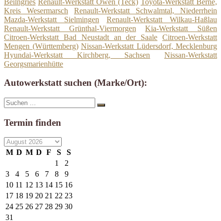
Beilngries
Renault-Werkstatt Owen (Teck)
Toyota-Werkstatt Berne,
Kreis Wesermarsch
Renault-Werkstatt Schwalmtal, Niederrhein
Mazda-Werkstatt Sielmingen
Renault-Werkstatt Wilkau-Haßlau
Renault-Werkstatt Grünthal-Viermorgen
Kia-Werkstatt Süßen
Citroen-Werkstatt Bad Neustadt an der Saale
Citroen-Werkstatt
Mengen (Württemberg)
Nissan-Werkstatt Lüdersdorf, Mecklenburg
Hyundai-Werkstatt Kirchberg, Sachsen
Nissan-Werkstatt
Georgsmarienhütte
Autowerkstatt suchen (Marke/Ort):
Suche
Suchen
nach:
Termin finden
M
D
M
D
F
S
S
1
2
3
4
5
6
7
8
9
10
11
12
13
14
15
16
17
18
19
20
21
22
23
24
25
26
27
28
29
30
31