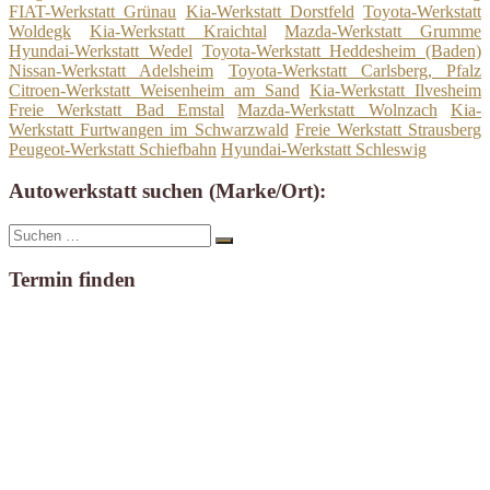
FIAT-Werkstatt Grünau
Kia-Werkstatt Dorstfeld
Toyota-Werkstatt
Woldegk
Kia-Werkstatt Kraichtal
Mazda-Werkstatt Grumme
Hyundai-Werkstatt Wedel
Toyota-Werkstatt Heddesheim (Baden)
Nissan-Werkstatt Adelsheim
Toyota-Werkstatt Carlsberg, Pfalz
Citroen-Werkstatt Weisenheim am Sand
Kia-Werkstatt Ilvesheim
Freie Werkstatt Bad Emstal
Mazda-Werkstatt Wolnzach
Kia-
Werkstatt Furtwangen im Schwarzwald
Freie Werkstatt Strausberg
Peugeot-Werkstatt Schiefbahn
Hyundai-Werkstatt Schleswig
Autowerkstatt suchen (Marke/Ort):
Suche
Suchen
nach:
Termin finden