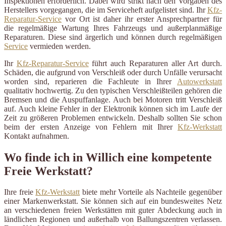
Inspektionen erforderlich. Dabei wird strikt nach den Vorgaben des
Herstellers vorgegangen, die im Serviceheft aufgelistet sind. Ihr
Kfz-
Reparatur-Service
vor Ort ist daher ihr erster Ansprechpartner für
die regelmäßige Wartung Ihres Fahrzeugs und außerplanmäßige
Reparaturen. Diese sind ärgerlich und können durch regelmäßigen
Service
vermieden werden.
Ihr
Kfz-Reparatur-Service
führt auch Reparaturen aller Art durch.
Schäden, die aufgrund von Verschleiß oder durch Unfälle verursacht
worden sind, reparieren die Fachleute in Ihrer
Autowerkstatt
qualitativ hochwertig. Zu den typischen Verschleißteilen gehören die
Bremsen und die Auspuffanlage. Auch bei Motoren tritt Verschleiß
auf. Auch kleine Fehler in der Elektronik können sich im Laufe der
Zeit zu größeren Problemen entwickeln. Deshalb sollten Sie schon
beim der ersten Anzeige von Fehlern mit Ihrer
Kfz-Werkstatt
Kontakt aufnahmen.
Wo finde ich in Willich eine kompetente
Freie Werkstatt?
Ihre freie
Kfz-Werkstatt
biete mehr Vorteile als Nachteile gegenüber
einer Markenwerkstatt. Sie können sich auf ein bundesweites Netz
an verschiedenen freien Werkstätten mit guter Abdeckung auch in
ländlichen Regionen und außerhalb von Ballungszentren verlassen.