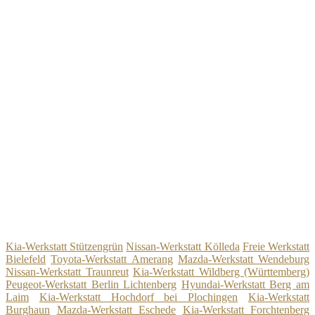
Kia-Werkstatt Stützengrün
Nissan-Werkstatt Kölleda
Freie Werkstatt
Bielefeld
Toyota-Werkstatt Amerang
Mazda-Werkstatt Wendeburg
Nissan-Werkstatt Traunreut
Kia-Werkstatt Wildberg (Württemberg)
Peugeot-Werkstatt Berlin Lichtenberg
Hyundai-Werkstatt Berg am
Laim
Kia-Werkstatt Hochdorf bei Plochingen
Kia-Werkstatt
Burghaun
Mazda-Werkstatt Eschede
Kia-Werkstatt Forchtenberg