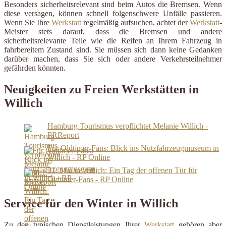
Besonders sicherheitsrelevant sind beim Autos die Bremsen. Wenn
diese versagen, können schnell folgenschwere Unfälle passieren.
Wenn Sie Ihre
Werkstatt
regelmäßig aufsuchen, achtet der
Werkstatt
-
Meister stets darauf, dass die Bremsen und andere
sicherheitsrelevante Teile wie die Reifen an Ihrem Fahrzeug in
fahrbereitem Zustand sind. Sie müssen sich dann keine Gedanken
darüber machen, dass Sie sich oder andere Verkehrsteilnehmer
gefährden könnten.
Neuigkeiten zu Freien Werkstätten in
Willich
Hamburg Tourismus verpflichtet Melanie Willich -
PRReport
Für Oldtimer-Fans: Blick ins Nutzfahrzeugmuseum in
Willich - RP Online
31. Mai in Willich: Ein Tag der offenen Tür für
Oldtimer-Fans - RP Online
Service für den Winter in Willich
Zu den typischen Dienstleistungen Ihrer
Werkstatt
gehören aber