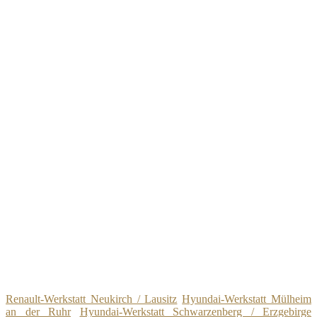
Renault-Werkstatt Neukirch / Lausitz
Hyundai-Werkstatt Mülheim
an der Ruhr
Hyundai-Werkstatt Schwarzenberg / Erzgebirge