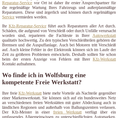
Reparatur-Service
vor Ort ist daher ihr erster Ansprechpartner für
die regelmäßige Wartung Ihres Fahrzeugs und außerplanmäßige
Reparaturen. Diese sind ärgerlich und können durch regelmäßigen
Service
vermieden werden.
Ihr
Kfz-Reparatur-Service
führt auch Reparaturen aller Art durch.
Schäden, die aufgrund von Verschleiß oder durch Unfälle verursacht
worden sind, reparieren die Fachleute in Ihrer
Autowerkstatt
qualitativ hochwertig. Zu den typischen Verschleißteilen gehören die
Bremsen und die Auspuffanlage. Auch bei Motoren tritt Verschleiß
auf. Auch kleine Fehler in der Elektronik können sich im Laufe der
Zeit zu größeren Problemen entwickeln. Deshalb sollten Sie schon
beim der ersten Anzeige von Fehlern mit Ihrer
Kfz-Werkstatt
Kontakt aufnahmen.
Wo finde ich in Wolfsburg eine
kompetente Freie Werkstatt?
Ihre freie
Kfz-Werkstatt
biete mehr Vorteile als Nachteile gegenüber
einer Markenwerkstatt. Sie können sich auf ein bundesweites Netz
an verschiedenen freien Werkstätten mit guter Abdeckung auch in
ländlichen Regionen und außerhalb von Ballungszentren verlassen.
Der Kfz-Meister in einer
freien Werkstatt
verfügt über ein
umfassendes Allgemeinwissen zu unterschiedlichsten Automarken.