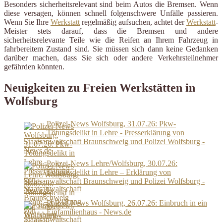
Besonders sicherheitsrelevant sind beim Autos die Bremsen. Wenn
diese versagen, können schnell folgenschwere Unfälle passieren.
Wenn Sie Ihre
Werkstatt
regelmäßig aufsuchen, achtet der
Werkstatt
-
Meister stets darauf, dass die Bremsen und andere
sicherheitsrelevante Teile wie die Reifen an Ihrem Fahrzeug in
fahrbereitem Zustand sind. Sie müssen sich dann keine Gedanken
darüber machen, dass Sie sich oder andere Verkehrsteilnehmer
gefährden könnten.
Neuigkeiten zu Freien Werkstätten in
Wolfsburg
Polizei-News Wolfsburg, 31.07.26: Pkw-
Tötungsdelikt in Lehre - Presserklärung von
Staatsanwaltschaft Braunschweig und Polizei Wolfsburg -
News.de
Polizei-News Lehre/Wolfsburg, 30.07.26:
Tötungsdelikt in Lehre – Erklärung von
Staatsanwaltschaft Braunschweig und Polizei Wolfsburg -
News.de
Polizei-News Wolfsburg, 26.07.26: Einbruch in ein
Einfamilienhaus - News.de