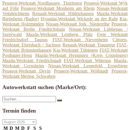
Peugeot-Werkstatt Nordhausen, Thüringen
Peugeot-Werkstatt Wyk
auf Föhr
Peugeot-Werkstatt Monheim am Rhein
Nissan-Werkstatt
Veitshöchheim
Renault-Werkstatt Hildrizhausen
Mazda-Werkstatt
Bietigheim (Baden)
Hyundai-Werkstatt Wickede an der Ruhr
Kia-
Werkstatt Holzminden
Nissan-Werkstatt Jork, Niederelbe
Peugeot-
Werkstatt Berlin Friedrichshain
Nissan-Werkstatt Lübbenau /
Spreewald
Mazda-Werkstatt Lemberg, Pfalz
Freie Werkstatt
Friedrichsdorf, Taunus
FIAT-Werkstatt Nievenheim
Citroen-
Werkstatt Ebersbach / Sachsen
Renault-Werkstatt Traunreut
FIAT-
Werkstatt Brünninghausen
Kia-Werkstatt Tübingen
FIAT-Werkstatt
Postbauer-Heng
Mazda-Werkstatt Heiningen (Kreis Göppingen)
Mazda-Werkstatt Friedrichstadt
FIAT-Werkstatt Wittenau
Mazda-
Werkstatt Gernsheim
Nissan-Werkstatt Lengefeld, Erzgebirge
Peugeot-Werkstatt Devin
Peugeot-Werkstatt Wöllstadt
Peugeot-
Werkstatt Mering, Schwaben
Autowerkstatt suchen (Marke/Ort):
Suche
Suchen
nach:
Termin finden
M
D
M
D
F
S
S