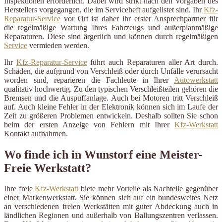
Inspektionen erforderlich. Dabei wird strikt nach den Vorgaben des
Herstellers vorgegangen, die im Serviceheft aufgelistet sind. Ihr
Kfz-
Reparatur-Service
vor Ort ist daher ihr erster Ansprechpartner für
die regelmäßige Wartung Ihres Fahrzeugs und außerplanmäßige
Reparaturen. Diese sind ärgerlich und können durch regelmäßigen
Service
vermieden werden.
Ihr
Kfz-Reparatur-Service
führt auch Reparaturen aller Art durch.
Schäden, die aufgrund von Verschleiß oder durch Unfälle verursacht
worden sind, reparieren die Fachleute in Ihrer
Autowerkstatt
qualitativ hochwertig. Zu den typischen Verschleißteilen gehören die
Bremsen und die Auspuffanlage. Auch bei Motoren tritt Verschleiß
auf. Auch kleine Fehler in der Elektronik können sich im Laufe der
Zeit zu größeren Problemen entwickeln. Deshalb sollten Sie schon
beim der ersten Anzeige von Fehlern mit Ihrer
Kfz-Werkstatt
Kontakt aufnahmen.
Wo finde ich in Wunstorf eine Meister-
Freie Werkstatt?
Ihre freie
Kfz-Werkstatt
biete mehr Vorteile als Nachteile gegenüber
einer Markenwerkstatt. Sie können sich auf ein bundesweites Netz
an verschiedenen freien Werkstätten mit guter Abdeckung auch in
ländlichen Regionen und außerhalb von Ballungszentren verlassen.