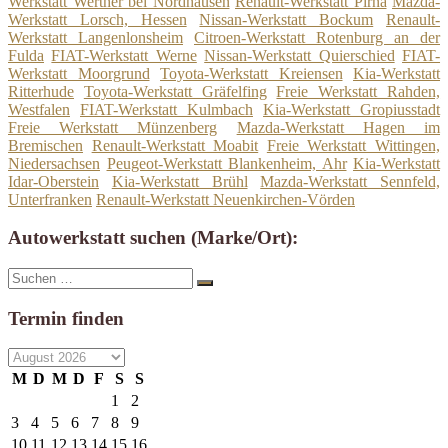
Werkstatt Werther bei Nordhausen
Renault-Werkstatt Pirna
Mazda-
Werkstatt Lorsch, Hessen
Nissan-Werkstatt Bockum
Renault-
Werkstatt Langenlonsheim
Citroen-Werkstatt Rotenburg an der
Fulda
FIAT-Werkstatt Werne
Nissan-Werkstatt Quierschied
FIAT-
Werkstatt Moorgrund
Toyota-Werkstatt Kreiensen
Kia-Werkstatt
Ritterhude
Toyota-Werkstatt Gräfelfing
Freie Werkstatt Rahden,
Westfalen
FIAT-Werkstatt Kulmbach
Kia-Werkstatt Gropiusstadt
Freie Werkstatt Münzenberg
Mazda-Werkstatt Hagen im
Bremischen
Renault-Werkstatt Moabit
Freie Werkstatt Wittingen,
Niedersachsen
Peugeot-Werkstatt Blankenheim, Ahr
Kia-Werkstatt
Idar-Oberstein
Kia-Werkstatt Brühl
Mazda-Werkstatt Sennfeld,
Unterfranken
Renault-Werkstatt Neuenkirchen-Vörden
Autowerkstatt suchen (Marke/Ort):
Suche
Suchen
nach:
Termin finden
M
D
M
D
F
S
S
1
2
3
4
5
6
7
8
9
10
11
12
13
14
15
16