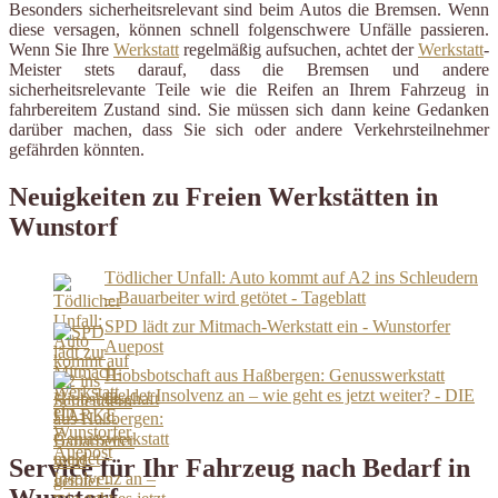
Besonders sicherheitsrelevant sind beim Autos die Bremsen. Wenn
diese versagen, können schnell folgenschwere Unfälle passieren.
Wenn Sie Ihre
Werkstatt
regelmäßig aufsuchen, achtet der
Werkstatt
-
Meister stets darauf, dass die Bremsen und andere
sicherheitsrelevante Teile wie die Reifen an Ihrem Fahrzeug in
fahrbereitem Zustand sind. Sie müssen sich dann keine Gedanken
darüber machen, dass Sie sich oder andere Verkehrsteilnehmer
gefährden könnten.
Neuigkeiten zu Freien Werkstätten in
Wunstorf
Tödlicher Unfall: Auto kommt auf A2 ins Schleudern
– Bauarbeiter wird getötet - Tageblatt
SPD lädt zur Mitmach-Werkstatt ein - Wunstorfer
Auepost
Hiobsbotschaft aus Haßbergen: Genusswerkstatt
meldet Insolvenz an – wie geht es jetzt weiter? - DIE
HARKE
Service für Ihr Fahrzeug nach Bedarf in
Wunstorf