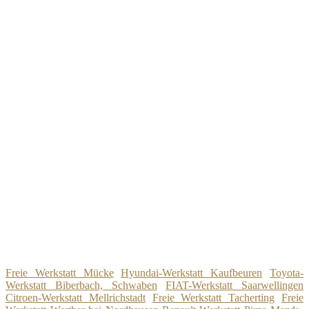
Freie Werkstatt Mücke
Hyundai-Werkstatt Kaufbeuren
Toyota-
Werkstatt Biberbach, Schwaben
FIAT-Werkstatt Saarwellingen
Citroen-Werkstatt Mellrichstadt
Freie Werkstatt Tacherting
Freie