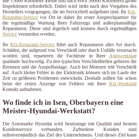
alle 15000 Kilometer kleine und nach etwa 30000 Kilometern große
Inspektionen erforderlich. Dabei wird strikt nach den Vorgaben des
Herstellers vorgegangen, die im Serviceheft aufgelistet sind. Ihr
Kfz-
Reparatur-Service
vor Ort ist daher ihr erster Ansprechpartner für
die regelmäßige Wartung Ihres Fahrzeugs und außerplanmäßige
Reparaturen. Diese sind ärgerlich und können durch regelmäßigen
Service
vermieden werden.
Ihr
Kfz-Reparatur-Service
führt auch Reparaturen aller Art durch.
Schäden, die aufgrund von Verschleiß oder durch Unfälle verursacht
worden sind, reparieren die Fachleute in Ihrer
Autowerkstatt
qualitativ hochwertig. Zu den typischen Verschleißteilen gehören die
Bremsen und die Auspuffanlage. Auch bei Motoren tritt Verschleiß
auf. Auch kleine Fehler in der Elektronik können sich im Laufe der
Zeit zu größeren Problemen entwickeln. Deshalb sollten Sie schon
beim der ersten Anzeige von Fehlern mit Ihrer
Kfz-Werkstatt
Kontakt aufnahmen.
Wo finde ich in Isen, Oberbayern eine
Meister-Hyundai-Werkstatt?
Die Automarke Hyundai wird heutzutage mit Qualität und bestem
Kundenservice verbunden. Zufriedene Kunden sind
selbstverständlich das Ziel des Unternehmens. Und dieses Ziel kann