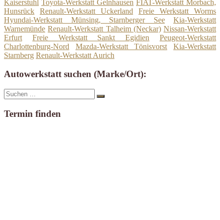
Kaiserstuhl
Toyota-Werkstatt Gelnhausen
FIAT-Werkstatt Morbach,
Hunsrück
Renault-Werkstatt Uckerland
Freie Werkstatt Worms
Hyundai-Werkstatt Münsing, Starnberger See
Kia-Werkstatt
Warnemünde
Renault-Werkstatt Talheim (Neckar)
Nissan-Werkstatt
Erfurt
Freie Werkstatt Sankt Egidien
Peugeot-Werkstatt
Charlottenburg-Nord
Mazda-Werkstatt Tönisvorst
Kia-Werkstatt
Starnberg
Renault-Werkstatt Aurich
Autowerkstatt suchen (Marke/Ort):
Suche
Suchen
nach:
Termin finden