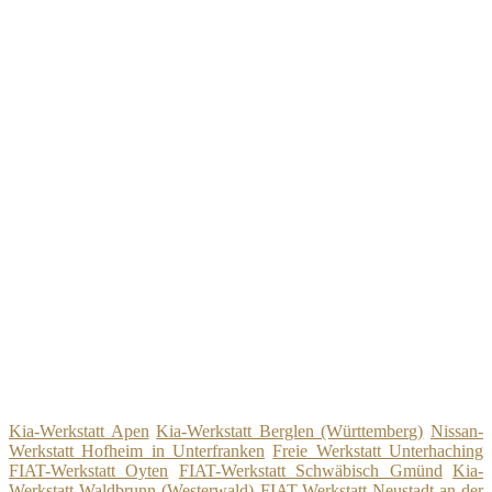
Kia-Werkstatt Apen
Kia-Werkstatt Berglen (Württemberg)
Nissan-
Werkstatt Hofheim in Unterfranken
Freie Werkstatt Unterhaching
FIAT-Werkstatt Oyten
FIAT-Werkstatt Schwäbisch Gmünd
Kia-
Werkstatt Waldbrunn (Westerwald)
FIAT-Werkstatt Neustadt an der