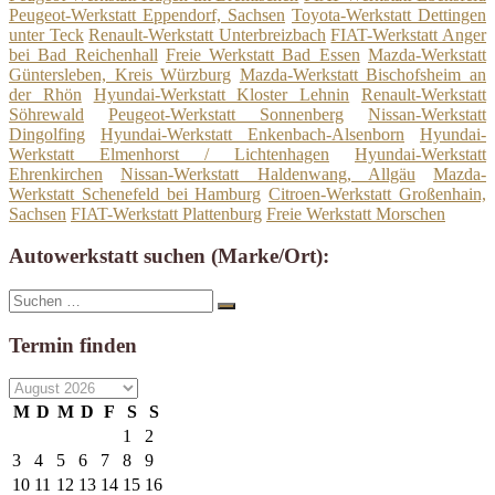
Peugeot-Werkstatt Eppendorf, Sachsen
Toyota-Werkstatt Dettingen
unter Teck
Renault-Werkstatt Unterbreizbach
FIAT-Werkstatt Anger
bei Bad Reichenhall
Freie Werkstatt Bad Essen
Mazda-Werkstatt
Güntersleben, Kreis Würzburg
Mazda-Werkstatt Bischofsheim an
der Rhön
Hyundai-Werkstatt Kloster Lehnin
Renault-Werkstatt
Söhrewald
Peugeot-Werkstatt Sonnenberg
Nissan-Werkstatt
Dingolfing
Hyundai-Werkstatt Enkenbach-Alsenborn
Hyundai-
Werkstatt Elmenhorst / Lichtenhagen
Hyundai-Werkstatt
Ehrenkirchen
Nissan-Werkstatt Haldenwang, Allgäu
Mazda-
Werkstatt Schenefeld bei Hamburg
Citroen-Werkstatt Großenhain,
Sachsen
FIAT-Werkstatt Plattenburg
Freie Werkstatt Morschen
Autowerkstatt suchen (Marke/Ort):
Suche
Suchen
nach:
Termin finden
M
D
M
D
F
S
S
1
2
3
4
5
6
7
8
9
10
11
12
13
14
15
16