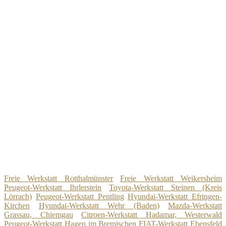
Freie Werkstatt Rotthalmünster
Freie Werkstatt Weikersheim
Peugeot-Werkstatt Ihrlerstein
Toyota-Werkstatt Steinen (Kreis
Lörrach)
Peugeot-Werkstatt Pentling
Hyundai-Werkstatt Efringen-
Kirchen
Hyundai-Werkstatt Wehr (Baden)
Mazda-Werkstatt
Grassau, Chiemgau
Citroen-Werkstatt Hadamar, Westerwald
Peugeot-Werkstatt Hagen im Bremischen
FIAT-Werkstatt Ebensfeld