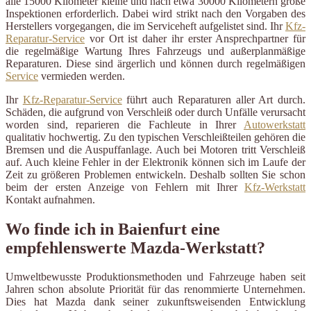
alle 15000 Kilometer kleine und nach etwa 30000 Kilometern große
Inspektionen erforderlich. Dabei wird strikt nach den Vorgaben des
Herstellers vorgegangen, die im Serviceheft aufgelistet sind. Ihr
Kfz-
Reparatur-Service
vor Ort ist daher ihr erster Ansprechpartner für
die regelmäßige Wartung Ihres Fahrzeugs und außerplanmäßige
Reparaturen. Diese sind ärgerlich und können durch regelmäßigen
Service
vermieden werden.
Ihr
Kfz-Reparatur-Service
führt auch Reparaturen aller Art durch.
Schäden, die aufgrund von Verschleiß oder durch Unfälle verursacht
worden sind, reparieren die Fachleute in Ihrer
Autowerkstatt
qualitativ hochwertig. Zu den typischen Verschleißteilen gehören die
Bremsen und die Auspuffanlage. Auch bei Motoren tritt Verschleiß
auf. Auch kleine Fehler in der Elektronik können sich im Laufe der
Zeit zu größeren Problemen entwickeln. Deshalb sollten Sie schon
beim der ersten Anzeige von Fehlern mit Ihrer
Kfz-Werkstatt
Kontakt aufnahmen.
Wo finde ich in Baienfurt eine
empfehlenswerte Mazda-Werkstatt?
Umweltbewusste Produktionsmethoden und Fahrzeuge haben seit
Jahren schon absolute Priorität für das renommierte Unternehmen.
Dies hat Mazda dank seiner zukunftsweisenden Entwicklung