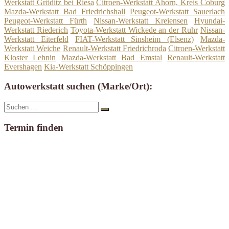
Werkstatt Gröditz bei Riesa
Citroen-Werkstatt Ahorn, Kreis Coburg
Mazda-Werkstatt Bad Friedrichshall
Peugeot-Werkstatt Sauerlach
Peugeot-Werkstatt Fürth
Nissan-Werkstatt Kreiensen
Hyundai-
Werkstatt Riederich
Toyota-Werkstatt Wickede an der Ruhr
Nissan-
Werkstatt Eiterfeld
FIAT-Werkstatt Sinsheim (Elsenz)
Mazda-
Werkstatt Weiche
Renault-Werkstatt Friedrichroda
Citroen-Werkstatt
Kloster Lehnin
Mazda-Werkstatt Bad Emstal
Renault-Werkstatt
Evershagen
Kia-Werkstatt Schöppingen
Autowerkstatt suchen (Marke/Ort):
Suche
Suchen
nach:
Termin finden