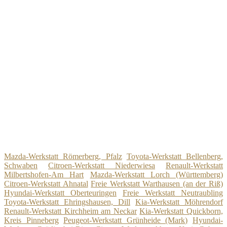
Mazda-Werkstatt Römerberg, Pfalz
Toyota-Werkstatt Bellenberg,
Schwaben
Citroen-Werkstatt Niederwiesa
Renault-Werkstatt
Milbertshofen-Am Hart
Mazda-Werkstatt Lorch (Württemberg)
Citroen-Werkstatt Ahnatal
Freie Werkstatt Warthausen (an der Riß)
Hyundai-Werkstatt Oberteuringen
Freie Werkstatt Neutraubling
Toyota-Werkstatt Ehringshausen, Dill
Kia-Werkstatt Möhrendorf
Renault-Werkstatt Kirchheim am Neckar
Kia-Werkstatt Quickborn,
Kreis Pinneberg
Peugeot-Werkstatt Grünheide (Mark)
Hyundai-