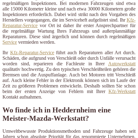
regelmäßigen Inspektionen. Bei modernen Fahrzeugen sind etwa
alle 15000 Kilometer kleine und nach etwa 30000 Kilometern große
Inspektionen erforderlich. Dabei wird strikt nach den Vorgaben des
Herstellers vorgegangen, die im Serviceheft aufgelistet sind. Ihr
Kfz-
Reparatur-Service
vor Ort ist daher ihr erster Ansprechpartner für
die regelmäßige Wartung Ihres Fahrzeugs und außerplanmäßige
Reparaturen. Diese sind ärgerlich und können durch regelmäßigen
Service
vermieden werden.
Ihr
Kfz-Reparatur-Service
führt auch Reparaturen aller Art durch.
Schäden, die aufgrund von Verschleiß oder durch Unfälle verursacht
worden sind, reparieren die Fachleute in Ihrer
Autowerkstatt
qualitativ hochwertig. Zu den typischen Verschleißteilen gehören die
Bremsen und die Auspuffanlage. Auch bei Motoren tritt Verschleiß
auf. Auch kleine Fehler in der Elektronik können sich im Laufe der
Zeit zu größeren Problemen entwickeln. Deshalb sollten Sie schon
beim der ersten Anzeige von Fehlern mit Ihrer
Kfz-Werkstatt
Kontakt aufnahmen.
Wo finde ich in Heddernheim eine
Meister-Mazda-Werkstatt?
Umweltbewusste Produktionsmethoden und Fahrzeuge haben seit
Jahren schon absolute Priorität für das renommierte Unternehmen.