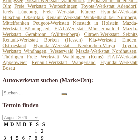
Königssee
Nissan-Werkstatt Wahrenholz
Toyota-Werkstatt Nieder-
Olm
Freie Werkstatt Wutöschingen
Toyota-Werkstatt Adendorf,
Kreis Lüneburg
Freie Werkstatt Kürenz
Hyundai-Werkstatt
Hirschau, Oberpfalz
Renault-Werkstatt Winkelhaid bei Nürnberg,
Mittelfranken
Peugeot-Werkstatt Neustadt in Holstein
Mazda-
Werkstatt Bönningstedt
FIAT-Werkstatt Münstermaifeld
Mazda-
Werkstatt Gerabronn (Württemberg)
Citroen-Werkstatt Sebnitz
Renault-Werkstatt Borken (Hessen)
Kia-Werkstatt Emden,
Ostfriesland
Hyundai-Werkstatt Neukirchen-Vluyn
Toyota-
Werkstatt Windhagen, Westerwald
Mazda-Werkstatt Nordhausen,
Thüringen
Freie Werkstatt Waiblingen (Rems)
FIAT-Werkstatt
Appenweier
Renault-Werkstatt Wangerland
Hyundai-Werkstatt
Bosau
Autowerkstatt suchen (Marke/Ort):
Suche
Suchen
nach:
Termin finden
M
D
M
D
F
S
S
1
2
3
4
5
6
7
8
9