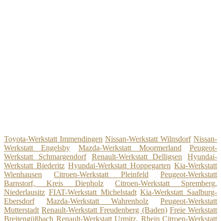
Toyota-Werkstatt Immendingen
Nissan-Werkstatt Wilnsdorf
Nissan-
Werkstatt Engelsby
Mazda-Werkstatt Moormerland
Peugeot-
Werkstatt Schmargendorf
Renault-Werkstatt Delligsen
Hyundai-
Werkstatt Biederitz
Hyundai-Werkstatt Hoppegarten
Kia-Werkstatt
Wienhausen
Citroen-Werkstatt Pleinfeld
Peugeot-Werkstatt
Barnstorf, Kreis Diepholz
Citroen-Werkstatt Spremberg,
Niederlausitz
FIAT-Werkstatt Michelstadt
Kia-Werkstatt Saalburg-
Ebersdorf
Mazda-Werkstatt Wahrenholz
Peugeot-Werkstatt
Mutterstadt
Renault-Werkstatt Freudenberg (Baden)
Freie Werkstatt
Breitengüßbach
Renault-Werkstatt Urmitz, Rhein
Citroen-Werkstatt