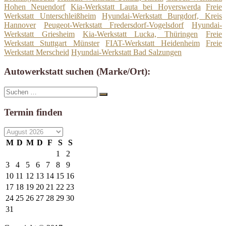
Hohen Neuendorf
Kia-Werkstatt Lauta bei Hoyerswerda
Freie
Werkstatt Unterschleißheim
Hyundai-Werkstatt Burgdorf, Kreis
Hannover
Peugeot-Werkstatt Fredersdorf-Vogelsdorf
Hyundai-
Werkstatt Griesheim
Kia-Werkstatt Lucka, Thüringen
Freie
Werkstatt Stuttgart Münster
FIAT-Werkstatt Heidenheim
Freie
Werkstatt Merscheid
Hyundai-Werkstatt Bad Salzungen
Autowerkstatt suchen (Marke/Ort):
Suche
Suchen
nach:
Termin finden
M
D
M
D
F
S
S
1
2
3
4
5
6
7
8
9
10
11
12
13
14
15
16
17
18
19
20
21
22
23
24
25
26
27
28
29
30
31