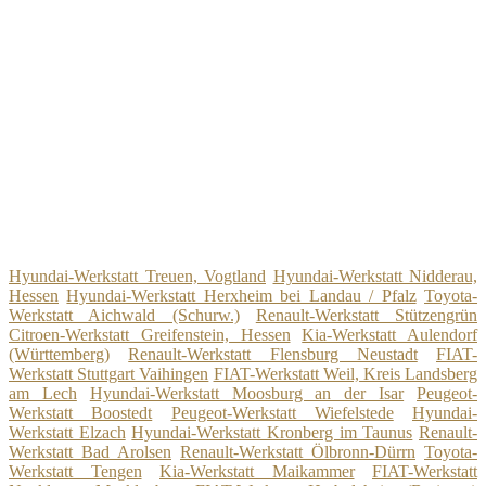
Hyundai-Werkstatt Treuen, Vogtland
Hyundai-Werkstatt Nidderau,
Hessen
Hyundai-Werkstatt Herxheim bei Landau / Pfalz
Toyota-
Werkstatt Aichwald (Schurw.)
Renault-Werkstatt Stützengrün
Citroen-Werkstatt Greifenstein, Hessen
Kia-Werkstatt Aulendorf
(Württemberg)
Renault-Werkstatt Flensburg Neustadt
FIAT-
Werkstatt Stuttgart Vaihingen
FIAT-Werkstatt Weil, Kreis Landsberg
am Lech
Hyundai-Werkstatt Moosburg an der Isar
Peugeot-
Werkstatt Boostedt
Peugeot-Werkstatt Wiefelstede
Hyundai-
Werkstatt Elzach
Hyundai-Werkstatt Kronberg im Taunus
Renault-
Werkstatt Bad Arolsen
Renault-Werkstatt Ölbronn-Dürrn
Toyota-
Werkstatt Tengen
Kia-Werkstatt Maikammer
FIAT-Werkstatt