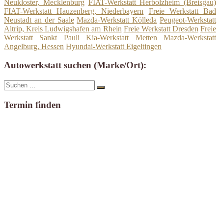
Neukloster, Mecklenburg
FIAT-Werkstatt Herbolzheim (Breisgau)
FIAT-Werkstatt Hauzenberg, Niederbayern
Freie Werkstatt Bad
Neustadt an der Saale
Mazda-Werkstatt Kölleda
Peugeot-Werkstatt
Altrip, Kreis Ludwigshafen am Rhein
Freie Werkstatt Dresden
Freie
Werkstatt Sankt Pauli
Kia-Werkstatt Metten
Mazda-Werkstatt
Angelburg, Hessen
Hyundai-Werkstatt Eigeltingen
Autowerkstatt suchen (Marke/Ort):
Suche
Suchen
nach:
Termin finden