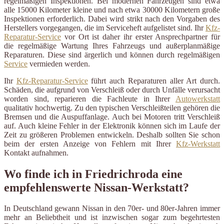
regelmäßigen Inspektionen. Bei modernen Fahrzeugen sind etwa
alle 15000 Kilometer kleine und nach etwa 30000 Kilometern große
Inspektionen erforderlich. Dabei wird strikt nach den Vorgaben des
Herstellers vorgegangen, die im Serviceheft aufgelistet sind. Ihr
Kfz-
Reparatur-Service
vor Ort ist daher ihr erster Ansprechpartner für
die regelmäßige Wartung Ihres Fahrzeugs und außerplanmäßige
Reparaturen. Diese sind ärgerlich und können durch regelmäßigen
Service
vermieden werden.
Ihr
Kfz-Reparatur-Service
führt auch Reparaturen aller Art durch.
Schäden, die aufgrund von Verschleiß oder durch Unfälle verursacht
worden sind, reparieren die Fachleute in Ihrer
Autowerkstatt
qualitativ hochwertig. Zu den typischen Verschleißteilen gehören die
Bremsen und die Auspuffanlage. Auch bei Motoren tritt Verschleiß
auf. Auch kleine Fehler in der Elektronik können sich im Laufe der
Zeit zu größeren Problemen entwickeln. Deshalb sollten Sie schon
beim der ersten Anzeige von Fehlern mit Ihrer
Kfz-Werkstatt
Kontakt aufnahmen.
Wo finde ich in Friedrichroda eine
empfehlenswerte Nissan-Werkstatt?
In Deutschland gewann Nissan in den 70er- und 80er-Jahren immer
mehr an Beliebtheit und ist inzwischen sogar zum begehrtesten