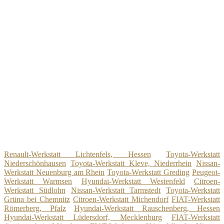
Renault-Werkstatt Lichtenfels, Hessen
Toyota-Werkstatt
Niederschönhausen
Toyota-Werkstatt Kleve, Niederrhein
Nissan-
Werkstatt Neuenburg am Rhein
Toyota-Werkstatt Greding
Peugeot-
Werkstatt Warmsen
Hyundai-Werkstatt Westenfeld
Citroen-
Werkstatt Südlohn
Nissan-Werkstatt Tarmstedt
Toyota-Werkstatt
Grüna bei Chemnitz
Citroen-Werkstatt Michendorf
FIAT-Werkstatt
Römerberg, Pfalz
Hyundai-Werkstatt Rauschenberg, Hessen
Hyundai-Werkstatt Lüdersdorf, Mecklenburg
FIAT-Werkstatt