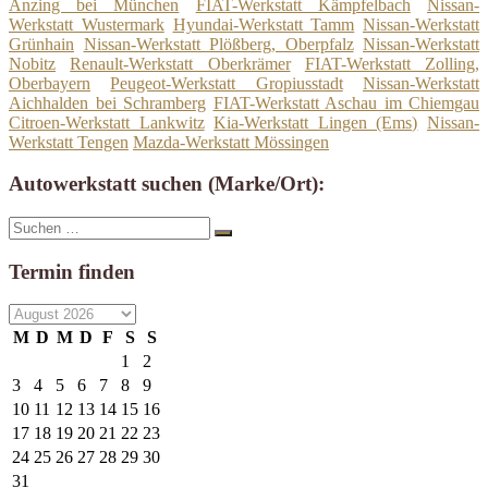
Anzing bei München
FIAT-Werkstatt Kämpfelbach
Nissan-
Werkstatt Wustermark
Hyundai-Werkstatt Tamm
Nissan-Werkstatt
Grünhain
Nissan-Werkstatt Plößberg, Oberpfalz
Nissan-Werkstatt
Nobitz
Renault-Werkstatt Oberkrämer
FIAT-Werkstatt Zolling,
Oberbayern
Peugeot-Werkstatt Gropiusstadt
Nissan-Werkstatt
Aichhalden bei Schramberg
FIAT-Werkstatt Aschau im Chiemgau
Citroen-Werkstatt Lankwitz
Kia-Werkstatt Lingen (Ems)
Nissan-
Werkstatt Tengen
Mazda-Werkstatt Mössingen
Autowerkstatt suchen (Marke/Ort):
Suche
Suchen
nach:
Termin finden
M
D
M
D
F
S
S
1
2
3
4
5
6
7
8
9
10
11
12
13
14
15
16
17
18
19
20
21
22
23
24
25
26
27
28
29
30
31