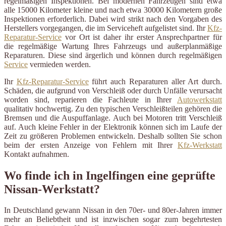
regelmäßigen Inspektionen. Bei modernen Fahrzeugen sind etwa
alle 15000 Kilometer kleine und nach etwa 30000 Kilometern große
Inspektionen erforderlich. Dabei wird strikt nach den Vorgaben des
Herstellers vorgegangen, die im Serviceheft aufgelistet sind. Ihr
Kfz-
Reparatur-Service
vor Ort ist daher ihr erster Ansprechpartner für
die regelmäßige Wartung Ihres Fahrzeugs und außerplanmäßige
Reparaturen. Diese sind ärgerlich und können durch regelmäßigen
Service
vermieden werden.
Ihr
Kfz-Reparatur-Service
führt auch Reparaturen aller Art durch.
Schäden, die aufgrund von Verschleiß oder durch Unfälle verursacht
worden sind, reparieren die Fachleute in Ihrer
Autowerkstatt
qualitativ hochwertig. Zu den typischen Verschleißteilen gehören die
Bremsen und die Auspuffanlage. Auch bei Motoren tritt Verschleiß
auf. Auch kleine Fehler in der Elektronik können sich im Laufe der
Zeit zu größeren Problemen entwickeln. Deshalb sollten Sie schon
beim der ersten Anzeige von Fehlern mit Ihrer
Kfz-Werkstatt
Kontakt aufnahmen.
Wo finde ich in Ingelfingen eine geprüfte
Nissan-Werkstatt?
In Deutschland gewann Nissan in den 70er- und 80er-Jahren immer
mehr an Beliebtheit und ist inzwischen sogar zum begehrtesten