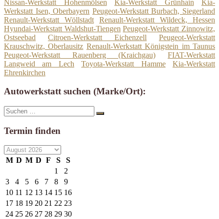
Nissan-Werkstatt Hohenmölsen
Kia-Werkstatt Grünhain
Kia-
Werkstatt Isen, Oberbayern
Peugeot-Werkstatt Burbach, Siegerland
Renault-Werkstatt Wöllstadt
Renault-Werkstatt Wildeck, Hessen
Hyundai-Werkstatt Waldshut-Tiengen
Peugeot-Werkstatt Zinnowitz,
Ostseebad
Citroen-Werkstatt Eichenzell
Peugeot-Werkstatt
Krauschwitz, Oberlausitz
Renault-Werkstatt Königstein im Taunus
Peugeot-Werkstatt Rauenberg (Kraichgau)
FIAT-Werkstatt
Langweid am Lech
Toyota-Werkstatt Hamme
Kia-Werkstatt
Ehrenkirchen
Autowerkstatt suchen (Marke/Ort):
Suche
Suchen
nach:
Termin finden
M
D
M
D
F
S
S
1
2
3
4
5
6
7
8
9
10
11
12
13
14
15
16
17
18
19
20
21
22
23
24
25
26
27
28
29
30