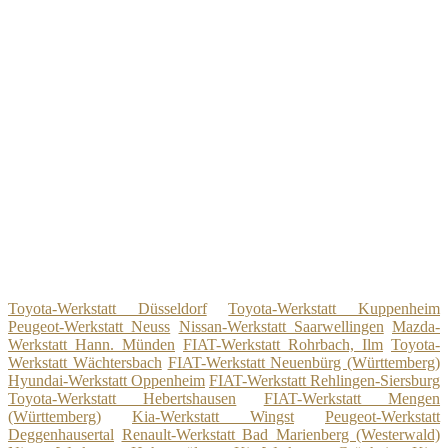
Toyota-Werkstatt Düsseldorf
Toyota-Werkstatt Kuppenheim
Peugeot-Werkstatt Neuss
Nissan-Werkstatt Saarwellingen
Mazda-
Werkstatt Hann. Münden
FIAT-Werkstatt Rohrbach, Ilm
Toyota-
Werkstatt Wächtersbach
FIAT-Werkstatt Neuenbürg (Württemberg)
Hyundai-Werkstatt Oppenheim
FIAT-Werkstatt Rehlingen-Siersburg
Toyota-Werkstatt Hebertshausen
FIAT-Werkstatt Mengen
(Württemberg)
Kia-Werkstatt Wingst
Peugeot-Werkstatt
Deggenhausertal
Renault-Werkstatt Bad Marienberg (Westerwald)