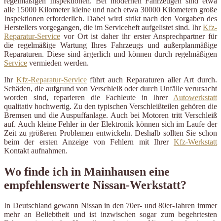
regelmäßigen Inspektionen. Bei modernen Fahrzeugen sind etwa
alle 15000 Kilometer kleine und nach etwa 30000 Kilometern große
Inspektionen erforderlich. Dabei wird strikt nach den Vorgaben des
Herstellers vorgegangen, die im Serviceheft aufgelistet sind. Ihr
Kfz-
Reparatur-Service
vor Ort ist daher ihr erster Ansprechpartner für
die regelmäßige Wartung Ihres Fahrzeugs und außerplanmäßige
Reparaturen. Diese sind ärgerlich und können durch regelmäßigen
Service
vermieden werden.
Ihr
Kfz-Reparatur-Service
führt auch Reparaturen aller Art durch.
Schäden, die aufgrund von Verschleiß oder durch Unfälle verursacht
worden sind, reparieren die Fachleute in Ihrer
Autowerkstatt
qualitativ hochwertig. Zu den typischen Verschleißteilen gehören die
Bremsen und die Auspuffanlage. Auch bei Motoren tritt Verschleiß
auf. Auch kleine Fehler in der Elektronik können sich im Laufe der
Zeit zu größeren Problemen entwickeln. Deshalb sollten Sie schon
beim der ersten Anzeige von Fehlern mit Ihrer
Kfz-Werkstatt
Kontakt aufnahmen.
Wo finde ich in Mainhausen eine
empfehlenswerte Nissan-Werkstatt?
In Deutschland gewann Nissan in den 70er- und 80er-Jahren immer
mehr an Beliebtheit und ist inzwischen sogar zum begehrtesten