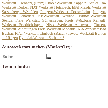
Werkstatt Eisenberg (Pfalz)
Citroen-Werkstatt Kappeln, Schlei
Kia-
Werkstatt Kerken
FIAT-Werkstatt Heimbach, Eifel
Mazda-Werkstatt
Sassenberg, Westfalen
Peugeot-Werkstatt Dossenheim
Peugeot-
Werkstatt Schäftlarn
Kia-Werkstatt Weilrod
Hyundai-Werkstatt
Stendal
Freie Werkstatt Güntersleben, Kreis Würzburg
Renault-
Werkstatt Friedrichshagen
Nissan-Werkstatt Auenwald
Citroen-
Werkstatt Winterlingen
Freie Werkstatt Modautal
Kia-Werkstatt Bad
Buchau
FIAT-Werkstatt Limbach (Baden)
Toyota-Werkstatt Bergen
auf Rügen
Hyundai-Werkstatt Zschadraß
Autowerkstatt suchen (Marke/Ort):
Suche
Suchen
nach:
Termin finden