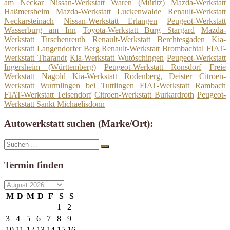
am Neckar
Nissan-Werkstatt Waren (Müritz)
Mazda-Werkstatt
Haßmersheim
Mazda-Werkstatt Luckenwalde
Renault-Werkstatt
Neckarsteinach
Nissan-Werkstatt Erlangen
Peugeot-Werkstatt
Wasserburg am Inn
Toyota-Werkstatt Burg Stargard
Mazda-
Werkstatt Tirschenreuth
Renault-Werkstatt Berchtesgaden
Kia-
Werkstatt Langendorfer Berg
Renault-Werkstatt Brombachtal
FIAT-
Werkstatt Tharandt
Kia-Werkstatt Wutöschingen
Peugeot-Werkstatt
Ingersheim (Württemberg)
Peugeot-Werkstatt Ronsdorf
Freie
Werkstatt Nagold
Kia-Werkstatt Rodenberg, Deister
Citroen-
Werkstatt Wurmlingen bei Tuttlingen
FIAT-Werkstatt Rambach
FIAT-Werkstatt Teisendorf
Citroen-Werkstatt Burkardroth
Peugeot-
Werkstatt Sankt Michaelisdonn
Autowerkstatt suchen (Marke/Ort):
Suche
Suchen
nach:
Termin finden
M
D
M
D
F
S
S
1
2
3
4
5
6
7
8
9
10
11
12
13
14
15
16