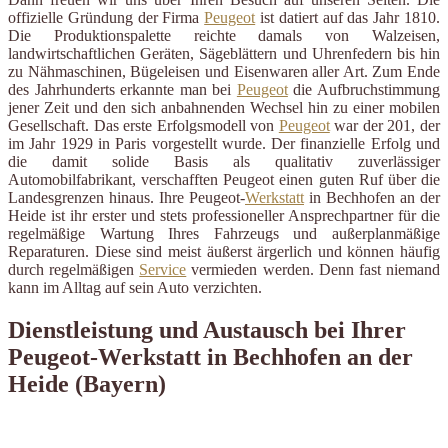
offizielle Gründung der Firma
Peugeot
ist datiert auf das Jahr 1810.
Die Produktionspalette reichte damals von Walzeisen,
landwirtschaftlichen Geräten, Sägeblättern und Uhrenfedern bis hin
zu Nähmaschinen, Bügeleisen und Eisenwaren aller Art. Zum Ende
des Jahrhunderts erkannte man bei
Peugeot
die Aufbruchstimmung
jener Zeit und den sich anbahnenden Wechsel hin zu einer mobilen
Gesellschaft. Das erste Erfolgsmodell von
Peugeot
war der 201, der
im Jahr 1929 in Paris vorgestellt wurde. Der finanzielle Erfolg und
die damit solide Basis als qualitativ zuverlässiger
Automobilfabrikant, verschafften Peugeot einen guten Ruf über die
Landesgrenzen hinaus. Ihre Peugeot-
Werkstatt
in Bechhofen an der
Heide ist ihr erster und stets professioneller Ansprechpartner für die
regelmäßige Wartung Ihres Fahrzeugs und außerplanmäßige
Reparaturen. Diese sind meist äußerst ärgerlich und können häufig
durch regelmäßigen
Service
vermieden werden. Denn fast niemand
kann im Alltag auf sein Auto verzichten.
Dienstleistung und Austausch bei Ihrer
Peugeot-Werkstatt in Bechhofen an der
Heide (Bayern)