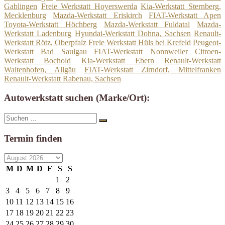
Gablingen
Freie Werkstatt Hoyerswerda
Kia-Werkstatt Sternberg,
Mecklenburg
Mazda-Werkstatt Eriskirch
FIAT-Werkstatt Apen
Toyota-Werkstatt Höchberg
Mazda-Werkstatt Fuldatal
Mazda-
Werkstatt Ladenburg
Hyundai-Werkstatt Dohna, Sachsen
Renault-
Werkstatt Rötz, Oberpfalz
Freie Werkstatt Hüls bei Krefeld
Peugeot-
Werkstatt Bad Saulgau
FIAT-Werkstatt Nonnweiler
Citroen-
Werkstatt Bochold
Kia-Werkstatt Ebern
Renault-Werkstatt
Waltenhofen, Allgäu
FIAT-Werkstatt Zirndorf, Mittelfranken
Renault-Werkstatt Rabenau, Sachsen
Autowerkstatt suchen (Marke/Ort):
Suche
Suchen
nach:
Termin finden
M
D
M
D
F
S
S
1
2
3
4
5
6
7
8
9
10
11
12
13
14
15
16
17
18
19
20
21
22
23
24
25
26
27
28
29
30