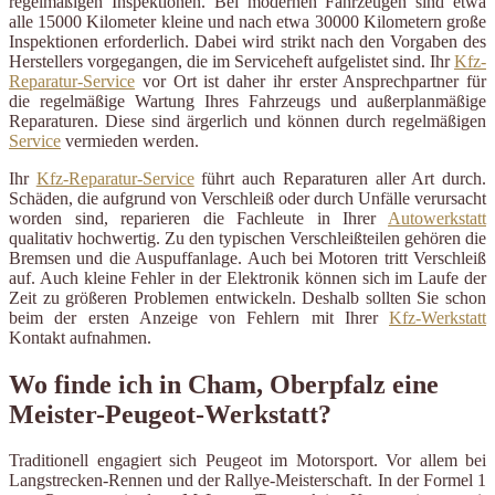
regelmäßigen Inspektionen. Bei modernen Fahrzeugen sind etwa
alle 15000 Kilometer kleine und nach etwa 30000 Kilometern große
Inspektionen erforderlich. Dabei wird strikt nach den Vorgaben des
Herstellers vorgegangen, die im Serviceheft aufgelistet sind. Ihr
Kfz-
Reparatur-Service
vor Ort ist daher ihr erster Ansprechpartner für
die regelmäßige Wartung Ihres Fahrzeugs und außerplanmäßige
Reparaturen. Diese sind ärgerlich und können durch regelmäßigen
Service
vermieden werden.
Ihr
Kfz-Reparatur-Service
führt auch Reparaturen aller Art durch.
Schäden, die aufgrund von Verschleiß oder durch Unfälle verursacht
worden sind, reparieren die Fachleute in Ihrer
Autowerkstatt
qualitativ hochwertig. Zu den typischen Verschleißteilen gehören die
Bremsen und die Auspuffanlage. Auch bei Motoren tritt Verschleiß
auf. Auch kleine Fehler in der Elektronik können sich im Laufe der
Zeit zu größeren Problemen entwickeln. Deshalb sollten Sie schon
beim der ersten Anzeige von Fehlern mit Ihrer
Kfz-Werkstatt
Kontakt aufnahmen.
Wo finde ich in Cham, Oberpfalz eine
Meister-Peugeot-Werkstatt?
Traditionell engagiert sich Peugeot im Motorsport. Vor allem bei
Langstrecken-Rennen und der Rallye-Meisterschaft. In der Formel 1