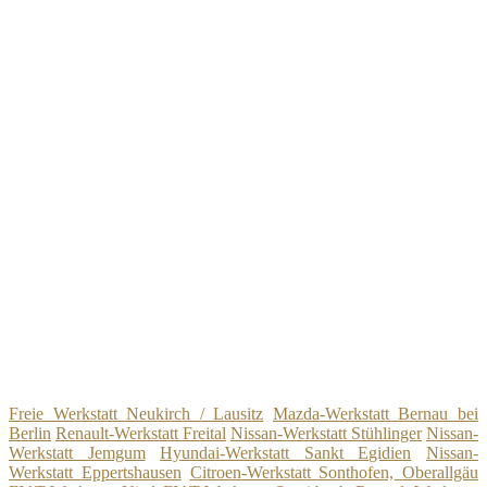
Freie Werkstatt Neukirch / Lausitz
Mazda-Werkstatt Bernau bei
Berlin
Renault-Werkstatt Freital
Nissan-Werkstatt Stühlinger
Nissan-
Werkstatt Jemgum
Hyundai-Werkstatt Sankt Egidien
Nissan-
Werkstatt Eppertshausen
Citroen-Werkstatt Sonthofen, Oberallgäu