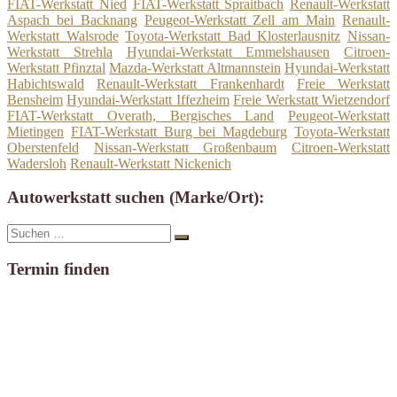
FIAT-Werkstatt Nied
FIAT-Werkstatt Spraitbach
Renault-Werkstatt
Aspach bei Backnang
Peugeot-Werkstatt Zell am Main
Renault-
Werkstatt Walsrode
Toyota-Werkstatt Bad Klosterlausnitz
Nissan-
Werkstatt Strehla
Hyundai-Werkstatt Emmelshausen
Citroen-
Werkstatt Pfinztal
Mazda-Werkstatt Altmannstein
Hyundai-Werkstatt
Habichtswald
Renault-Werkstatt Frankenhardt
Freie Werkstatt
Bensheim
Hyundai-Werkstatt Iffezheim
Freie Werkstatt Wietzendorf
FIAT-Werkstatt Overath, Bergisches Land
Peugeot-Werkstatt
Mietingen
FIAT-Werkstatt Burg bei Magdeburg
Toyota-Werkstatt
Oberstenfeld
Nissan-Werkstatt Großenbaum
Citroen-Werkstatt
Wadersloh
Renault-Werkstatt Nickenich
Autowerkstatt suchen (Marke/Ort):
Suche
Suchen
nach:
Termin finden