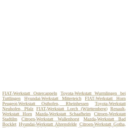
FIAT-Werkstatt Ostercappeln
Toyota-Werkstatt Wurmlingen bei
Tuttlingen
Hyundai-Werkstatt Mitterteich
FIAT-Werkstatt Horn
Peugeot-Werkstatt Osthofen, Rheinhessen
Toyota-Werkstatt
Neuhofen, Pfalz
FIAT-Werkstatt Lorch (Württemberg)
Renault-
Werkstatt Horn
Mazda-Werkstatt Schaafheim
Citroen-Werkstatt
Stadtilm
Citroen-Werkstatt Wallenhorst
Mazda-Werkstatt Bad
Bocklet
Hyundai-Werkstatt Ahrensfelde
Citroen-Werkstatt Gotha,