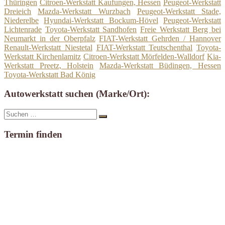
Thüringen
Citroen-Werkstatt Kaufungen, Hessen
Peugeot-Werkstatt
Dreieich
Mazda-Werkstatt Wurzbach
Peugeot-Werkstatt Stade,
Niederelbe
Hyundai-Werkstatt Bockum-Hövel
Peugeot-Werkstatt
Lichtenrade
Toyota-Werkstatt Sandhofen
Freie Werkstatt Berg bei
Neumarkt in der Oberpfalz
FIAT-Werkstatt Gehrden / Hannover
Renault-Werkstatt Niestetal
FIAT-Werkstatt Teutschenthal
Toyota-
Werkstatt Kirchenlamitz
Citroen-Werkstatt Mörfelden-Walldorf
Kia-
Werkstatt Preetz, Holstein
Mazda-Werkstatt Büdingen, Hessen
Toyota-Werkstatt Bad König
Autowerkstatt suchen (Marke/Ort):
Suche
Suchen
nach:
Termin finden