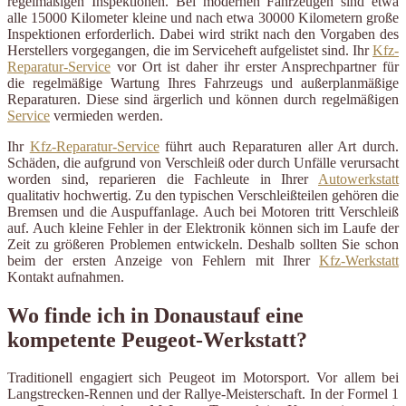
regelmäßigen Inspektionen. Bei modernen Fahrzeugen sind etwa
alle 15000 Kilometer kleine und nach etwa 30000 Kilometern große
Inspektionen erforderlich. Dabei wird strikt nach den Vorgaben des
Herstellers vorgegangen, die im Serviceheft aufgelistet sind. Ihr
Kfz-
Reparatur-Service
vor Ort ist daher ihr erster Ansprechpartner für
die regelmäßige Wartung Ihres Fahrzeugs und außerplanmäßige
Reparaturen. Diese sind ärgerlich und können durch regelmäßigen
Service
vermieden werden.
Ihr
Kfz-Reparatur-Service
führt auch Reparaturen aller Art durch.
Schäden, die aufgrund von Verschleiß oder durch Unfälle verursacht
worden sind, reparieren die Fachleute in Ihrer
Autowerkstatt
qualitativ hochwertig. Zu den typischen Verschleißteilen gehören die
Bremsen und die Auspuffanlage. Auch bei Motoren tritt Verschleiß
auf. Auch kleine Fehler in der Elektronik können sich im Laufe der
Zeit zu größeren Problemen entwickeln. Deshalb sollten Sie schon
beim der ersten Anzeige von Fehlern mit Ihrer
Kfz-Werkstatt
Kontakt aufnahmen.
Wo finde ich in Donaustauf eine
kompetente Peugeot-Werkstatt?
Traditionell engagiert sich Peugeot im Motorsport. Vor allem bei
Langstrecken-Rennen und der Rallye-Meisterschaft. In der Formel 1