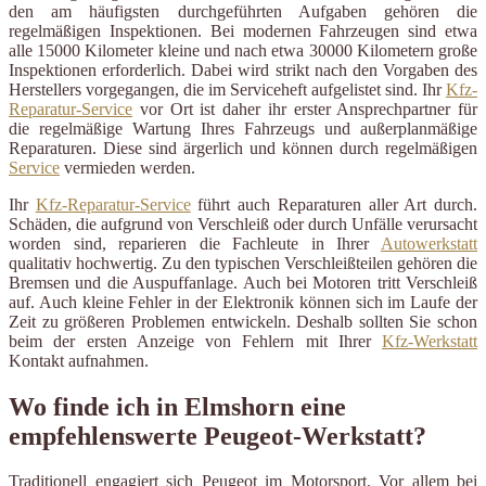
den am häufigsten durchgeführten Aufgaben gehören die
regelmäßigen Inspektionen. Bei modernen Fahrzeugen sind etwa
alle 15000 Kilometer kleine und nach etwa 30000 Kilometern große
Inspektionen erforderlich. Dabei wird strikt nach den Vorgaben des
Herstellers vorgegangen, die im Serviceheft aufgelistet sind. Ihr
Kfz-
Reparatur-Service
vor Ort ist daher ihr erster Ansprechpartner für
die regelmäßige Wartung Ihres Fahrzeugs und außerplanmäßige
Reparaturen. Diese sind ärgerlich und können durch regelmäßigen
Service
vermieden werden.
Ihr
Kfz-Reparatur-Service
führt auch Reparaturen aller Art durch.
Schäden, die aufgrund von Verschleiß oder durch Unfälle verursacht
worden sind, reparieren die Fachleute in Ihrer
Autowerkstatt
qualitativ hochwertig. Zu den typischen Verschleißteilen gehören die
Bremsen und die Auspuffanlage. Auch bei Motoren tritt Verschleiß
auf. Auch kleine Fehler in der Elektronik können sich im Laufe der
Zeit zu größeren Problemen entwickeln. Deshalb sollten Sie schon
beim der ersten Anzeige von Fehlern mit Ihrer
Kfz-Werkstatt
Kontakt aufnahmen.
Wo finde ich in Elmshorn eine
empfehlenswerte Peugeot-Werkstatt?
Traditionell engagiert sich Peugeot im Motorsport. Vor allem bei