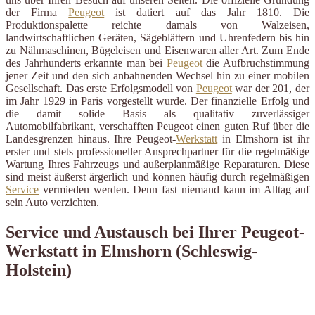
der Firma
Peugeot
ist datiert auf das Jahr 1810. Die
Produktionspalette reichte damals von Walzeisen,
landwirtschaftlichen Geräten, Sägeblättern und Uhrenfedern bis hin
zu Nähmaschinen, Bügeleisen und Eisenwaren aller Art. Zum Ende
des Jahrhunderts erkannte man bei
Peugeot
die Aufbruchstimmung
jener Zeit und den sich anbahnenden Wechsel hin zu einer mobilen
Gesellschaft. Das erste Erfolgsmodell von
Peugeot
war der 201, der
im Jahr 1929 in Paris vorgestellt wurde. Der finanzielle Erfolg und
die damit solide Basis als qualitativ zuverlässiger
Automobilfabrikant, verschafften Peugeot einen guten Ruf über die
Landesgrenzen hinaus. Ihre Peugeot-
Werkstatt
in Elmshorn ist ihr
erster und stets professioneller Ansprechpartner für die regelmäßige
Wartung Ihres Fahrzeugs und außerplanmäßige Reparaturen. Diese
sind meist äußerst ärgerlich und können häufig durch regelmäßigen
Service
vermieden werden. Denn fast niemand kann im Alltag auf
sein Auto verzichten.
Service und Austausch bei Ihrer Peugeot-
Werkstatt in Elmshorn (Schleswig-
Holstein)