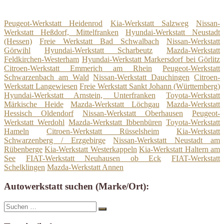
Peugeot-Werkstatt Heidenrod
Kia-Werkstatt Salzweg
Nissan-
Werkstatt Heßdorf, Mittelfranken
Hyundai-Werkstatt Neustadt
(Hessen)
Freie Werkstatt Bad Schwalbach
Nissan-Werkstatt
Görwihl
Hyundai-Werkstatt Scharbeutz
Mazda-Werkstatt
Feldkirchen-Westerham
Hyundai-Werkstatt Markersdorf bei Görlitz
Citroen-Werkstatt Emmerich am Rhein
Peugeot-Werkstatt
Schwarzenbach am Wald
Nissan-Werkstatt Dauchingen
Citroen-
Werkstatt Langewiesen
Freie Werkstatt Sankt Johann (Württemberg)
Hyundai-Werkstatt Arnstein, Unterfranken
Toyota-Werkstatt
Märkische Heide
Mazda-Werkstatt Löchgau
Mazda-Werkstatt
Hessisch Oldendorf
Nissan-Werkstatt Oberhausen
Peugeot-
Werkstatt Werdohl
Mazda-Werkstatt Ibbenbüren
Toyota-Werkstatt
Hameln
Citroen-Werkstatt Rüsselsheim
Kia-Werkstatt
Schwarzenberg / Erzgebirge
Nissan-Werkstatt Neustadt am
Rübenberge
Kia-Werkstatt Westerkappeln
Kia-Werkstatt Haltern am
See
FIAT-Werkstatt Neuhausen ob Eck
FIAT-Werkstatt
Schelklingen
Mazda-Werkstatt Annen
Autowerkstatt suchen (Marke/Ort):
Suche
Suchen
nach: