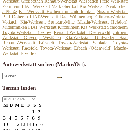
Werkstatt Großbothen
Renault-Werkstatt Wiesbaden
Freie Werkstatt
Zornheim
FIAT-Werkstatt Marktoberdorf
Kia-Werkstatt Neukirchen
/ Pleiße
Kia-Werkstatt Hofheim in Unterfranken
Nissan-Werkstatt
Bad Doberan
FIAT-Werkstatt Bad Wünnenberg
Citroen-Werkstatt
Volkach
Kia-Werkstatt Stuttgart-Mitte
Mazda-Werkstatt Heßdorf,
Mittelfranken
FIAT-Werkstatt Kirchlinteln
Kia-Werkstatt Schlotheim
Toyota-Werkstatt Biestow
Renault-Werkstatt Riederwald
Citroen-
Werkstatt Greven, Westfalen
Kia-Werkstatt Dudweiler, Saar
Renault-Werkstatt Bürstadt
Toyota-Werkstatt Schladen
Toyota-
Werkstatt Raesfeld
Toyota-Werkstatt Erbach (Odenwald)
Mazda-
Werkstatt Elsenfeld
Autowerkstatt suchen (Marke/Ort):
Suche
Suchen
nach:
Termin finden
M
D
M
D
F
S
S
1
2
3
4
5
6
7
8
9
10
11
12
13
14
15
16