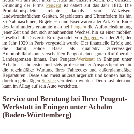
Gründung der Firma
Peugeot
ist datiert auf das Jahr 1810. Die
Produktionspalette reichte damals von Walzeisen,
landwirtschaftlichen Geräten, Sägeblättern und Uhrenfedern bis hin
zu Nähmaschinen, Bügeleisen und Eisenwaren aller Art. Zum Ende
des Jahrhunderts erkannte man bei
Peugeot
die Aufbruchstimmung
jener Zeit und den sich anbahnenden Wechsel hin zu einer mobilen
Gesellschaft. Das erste Erfolgsmodell von
Peugeot
war der 201, der
im Jahr 1929 in Paris vorgestellt wurde. Der finanzielle Erfolg und
die damit solide Basis als qualitativ zuverlässiger
Automobilfabrikant, verschafften Peugeot einen guten Ruf über die
Landesgrenzen hinaus. Ihre Peugeot-
Werkstatt
in Eningen unter
Achalm ist ihr erster und stets professioneller Ansprechpartner für
die regelmäßige Wartung Ihres Fahrzeugs und außerplanmäßige
Reparaturen. Diese sind meist äußerst ärgerlich und können häufig
durch regelmäßigen
Service
vermieden werden. Denn fast niemand
kann im Alltag auf sein Auto verzichten.
Service und Beratung bei Ihrer Peugeot-
Werkstatt in Eningen unter Achalm
(Baden-Württemberg)