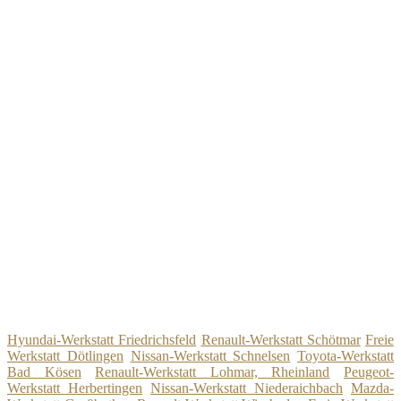
Hyundai-Werkstatt Friedrichsfeld
Renault-Werkstatt Schötmar
Freie
Werkstatt Dötlingen
Nissan-Werkstatt Schnelsen
Toyota-Werkstatt
Bad Kösen
Renault-Werkstatt Lohmar, Rheinland
Peugeot-
Werkstatt Herbertingen
Nissan-Werkstatt Niederaichbach
Mazda-