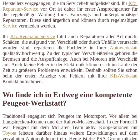
Herstellers vorgegangen, die im Serviceheft aufgelistet sind. Ihr
Kfz-
Reparatur-Service
vor Ort ist daher ihr erster Ansprechpartner für
die regelmäßige Wartung Ihres Fahrzeugs und außerplanmäßige
Reparaturen. Diese sind ärgerlich und können durch regelmäßigen
Service
vermieden werden.
Ihr
Kfz-Reparatur-Service
führt auch Reparaturen aller Art durch.
Schäden, die aufgrund von Verschleiß oder durch Unfälle verursacht
worden sind, reparieren die Fachleute in Ihrer
Autowerkstatt
qualitativ hochwertig. Zu den typischen Verschleißteilen gehören die
Bremsen und die Auspuffanlage. Auch bei Motoren tritt Verschleiß
auf. Auch kleine Fehler in der Elektronik können sich im Laufe der
Zeit zu größeren Problemen entwickeln. Deshalb sollten Sie schon
beim der ersten Anzeige von Fehlern mit Ihrer
Kfz-Werkstatt
Kontakt aufnahmen.
Wo finde ich in Erdweg eine kompetente
Peugeot-Werkstatt?
Traditionell engagiert sich Peugeot im Motorsport. Vor allem bei
Langstrecken-Rennen und der Rallye-Meisterschaft. In der Formel 1
war Peugeot mit dem McLaren Team aktiv. Kooperationen mit
Toyota
leiteten darüber hinaus weitere Entwicklungen auf dem
verzahnten Automobilmarkt ein. Heute ist die PSA Group mit den