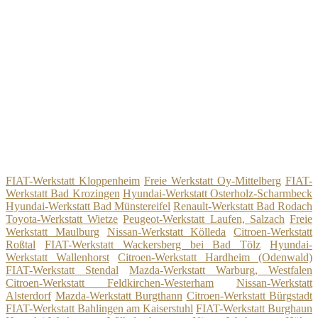
FIAT-Werkstatt Kloppenheim
Freie Werkstatt Oy-Mittelberg
FIAT-
Werkstatt Bad Krozingen
Hyundai-Werkstatt Osterholz-Scharmbeck
Hyundai-Werkstatt Bad Münstereifel
Renault-Werkstatt Bad Rodach
Toyota-Werkstatt Wietze
Peugeot-Werkstatt Laufen, Salzach
Freie
Werkstatt Maulburg
Nissan-Werkstatt Kölleda
Citroen-Werkstatt
Roßtal
FIAT-Werkstatt Wackersberg bei Bad Tölz
Hyundai-
Werkstatt Wallenhorst
Citroen-Werkstatt Hardheim (Odenwald)
FIAT-Werkstatt Stendal
Mazda-Werkstatt Warburg, Westfalen
Citroen-Werkstatt Feldkirchen-Westerham
Nissan-Werkstatt
Alsterdorf
Mazda-Werkstatt Burgthann
Citroen-Werkstatt Bürgstadt
FIAT-Werkstatt Bahlingen am Kaiserstuhl
FIAT-Werkstatt Burghaun