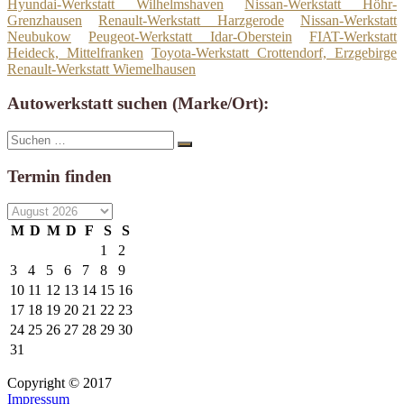
Hyundai-Werkstatt Wilhelmshaven
Nissan-Werkstatt Höhr-
Grenzhausen
Renault-Werkstatt Harzgerode
Nissan-Werkstatt
Neubukow
Peugeot-Werkstatt Idar-Oberstein
FIAT-Werkstatt
Heideck, Mittelfranken
Toyota-Werkstatt Crottendorf, Erzgebirge
Renault-Werkstatt Wiemelhausen
Autowerkstatt suchen (Marke/Ort):
Suche
Suchen
nach:
Termin finden
M
D
M
D
F
S
S
1
2
3
4
5
6
7
8
9
10
11
12
13
14
15
16
17
18
19
20
21
22
23
24
25
26
27
28
29
30
31
Copyright © 2017
Impressum