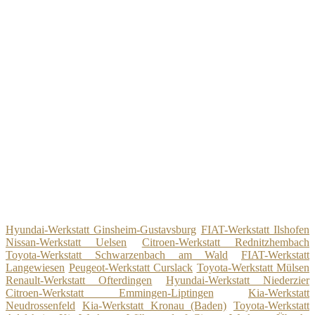
Hyundai-Werkstatt Ginsheim-Gustavsburg
FIAT-Werkstatt Ilshofen
Nissan-Werkstatt Uelsen
Citroen-Werkstatt Rednitzhembach
Toyota-Werkstatt Schwarzenbach am Wald
FIAT-Werkstatt
Langewiesen
Peugeot-Werkstatt Curslack
Toyota-Werkstatt Mülsen
Renault-Werkstatt Ofterdingen
Hyundai-Werkstatt Niederzier
Citroen-Werkstatt Emmingen-Liptingen
Kia-Werkstatt
Neudrossenfeld
Kia-Werkstatt Kronau (Baden)
Toyota-Werkstatt