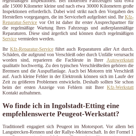
regelmäßigen Inspektionen. Bei modernen Fahrzeugen sind etwa
alle 15000 Kilometer kleine und nach etwa 30000 Kilometern große
Inspektionen erforderlich. Dabei wird strikt nach den Vorgaben des
Herstellers vorgegangen, die im Serviceheft aufgelistet sind. Ihr
Kfz-
Reparatur-Service
vor Ort ist daher ihr erster Ansprechpartner für
die regelmäßige Wartung Ihres Fahrzeugs und außerplanmäßige
Reparaturen. Diese sind ärgerlich und können durch regelmäßigen
Service
vermieden werden.
Ihr
Kfz-Reparatur-Service
führt auch Reparaturen aller Art durch.
Schäden, die aufgrund von Verschleiß oder durch Unfälle verursacht
worden sind, reparieren die Fachleute in Ihrer
Autowerkstatt
qualitativ hochwertig. Zu den typischen Verschleißteilen gehören die
Bremsen und die Auspuffanlage. Auch bei Motoren tritt Verschleiß
auf. Auch kleine Fehler in der Elektronik können sich im Laufe der
Zeit zu größeren Problemen entwickeln. Deshalb sollten Sie schon
beim der ersten Anzeige von Fehlern mit Ihrer
Kfz-Werkstatt
Kontakt aufnahmen.
Wo finde ich in Ingolstadt-Etting eine
empfehlenswerte Peugeot-Werkstatt?
Traditionell engagiert sich Peugeot im Motorsport. Vor allem bei
Langstrecken-Rennen und der Rallye-Meisterschaft. In der Formel 1