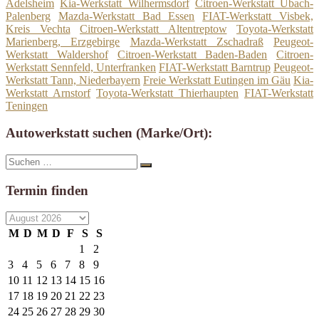
Adelsheim
Kia-Werkstatt Wilhermsdorf
Citroen-Werkstatt Übach-
Palenberg
Mazda-Werkstatt Bad Essen
FIAT-Werkstatt Visbek,
Kreis Vechta
Citroen-Werkstatt Altentreptow
Toyota-Werkstatt
Marienberg, Erzgebirge
Mazda-Werkstatt Zschadraß
Peugeot-
Werkstatt Waldershof
Citroen-Werkstatt Baden-Baden
Citroen-
Werkstatt Sennfeld, Unterfranken
FIAT-Werkstatt Barntrup
Peugeot-
Werkstatt Tann, Niederbayern
Freie Werkstatt Eutingen im Gäu
Kia-
Werkstatt Arnstorf
Toyota-Werkstatt Thierhaupten
FIAT-Werkstatt
Teningen
Autowerkstatt suchen (Marke/Ort):
Suche
Suchen
nach:
Termin finden
M
D
M
D
F
S
S
1
2
3
4
5
6
7
8
9
10
11
12
13
14
15
16
17
18
19
20
21
22
23
24
25
26
27
28
29
30