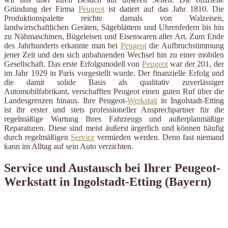
Gründung der Firma
Peugeot
ist datiert auf das Jahr 1810. Die
Produktionspalette reichte damals von Walzeisen,
landwirtschaftlichen Geräten, Sägeblättern und Uhrenfedern bis hin
zu Nähmaschinen, Bügeleisen und Eisenwaren aller Art. Zum Ende
des Jahrhunderts erkannte man bei
Peugeot
die Aufbruchstimmung
jener Zeit und den sich anbahnenden Wechsel hin zu einer mobilen
Gesellschaft. Das erste Erfolgsmodell von
Peugeot
war der 201, der
im Jahr 1929 in Paris vorgestellt wurde. Der finanzielle Erfolg und
die damit solide Basis als qualitativ zuverlässiger
Automobilfabrikant, verschafften Peugeot einen guten Ruf über die
Landesgrenzen hinaus. Ihre Peugeot-
Werkstatt
in Ingolstadt-Etting
ist ihr erster und stets professioneller Ansprechpartner für die
regelmäßige Wartung Ihres Fahrzeugs und außerplanmäßige
Reparaturen. Diese sind meist äußerst ärgerlich und können häufig
durch regelmäßigen
Service
vermieden werden. Denn fast niemand
kann im Alltag auf sein Auto verzichten.
Service und Austausch bei Ihrer Peugeot-
Werkstatt in Ingolstadt-Etting (Bayern)