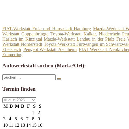
FIAT-Werkstatt Freie und Hansestadt Hamburg
Mazda-Werkstatt W
Werkstatt Coppenbrügge
Toyota-Werkstatt Kalkar, Niederrhein
Peu
Haslach im Kinzigtal
Mazda-Werkstatt Landau in der Pfalz
Freie 
Werkstatt Norderstedt
Toyota-Werkstatt Furtwangen im Schwarzwal
Ebelsbach
Peugeot-Werkstatt Aschheim
FIAT-Werkstatt Neukirche
Emmerting
Autowerkstatt suchen (Marke/Ort):
Suche
Suchen
nach:
Termin finden
M
D
M
D
F
S
S
1
2
3
4
5
6
7
8
9
10
11
12
13
14
15
16