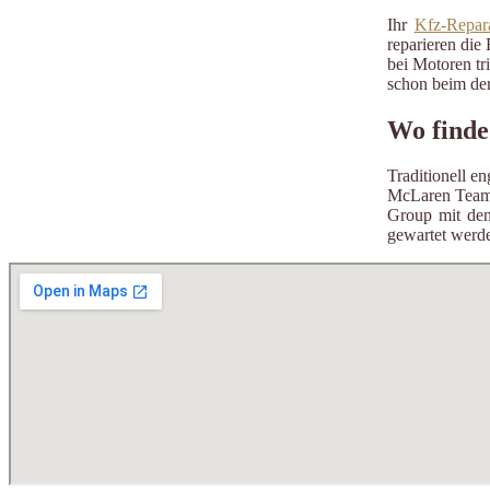
Ihr
Kfz-Repara
reparieren die 
bei Motoren tr
schon beim der
Wo finde
Traditionell e
McLaren Team 
Group mit de
gewartet werde