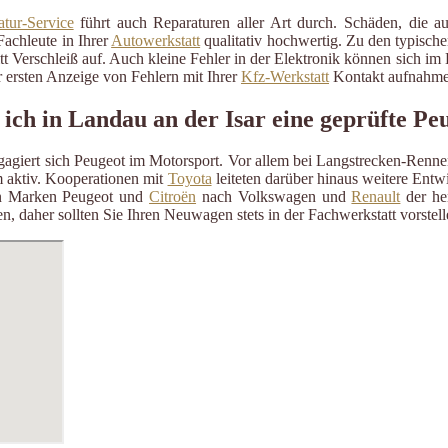
tur-Service
führt auch Reparaturen aller Art durch. Schäden, die a
Fachleute in Ihrer
Autowerkstatt
qualitativ hochwertig. Zu den typisch
itt Verschleiß auf. Auch kleine Fehler in der Elektronik können sich i
 ersten Anzeige von Fehlern mit Ihrer
Kfz-Werkstatt
Kontakt aufnahme
 ich in Landau an der Isar eine geprüfte Pe
ngagiert sich Peugeot im Motorsport. Vor allem bei Langstrecken-Renn
aktiv. Kooperationen mit
Toyota
leiteten darüber hinaus weitere Ent
n Marken Peugeot und
Citroën
nach Volkswagen und
Renault
der her
n, daher sollten Sie Ihren Neuwagen stets in der Fachwerkstatt vorste