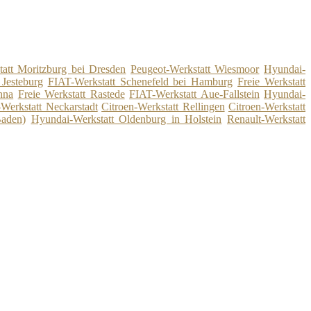
tatt Moritzburg bei Dresden
Peugeot-Werkstatt Wiesmoor
Hyundai-
 Jesteburg
FIAT-Werkstatt Schenefeld bei Hamburg
Freie Werkstatt
hna
Freie Werkstatt Rastede
FIAT-Werkstatt Aue-Fallstein
Hyundai-
-Werkstatt Neckarstadt
Citroen-Werkstatt Rellingen
Citroen-Werkstatt
Baden)
Hyundai-Werkstatt Oldenburg in Holstein
Renault-Werkstatt