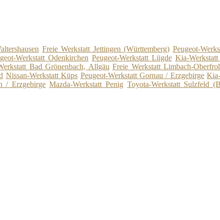
altershausen
Freie Werkstatt Jettingen (Württemberg)
Peugeot-Werks
geot-Werkstatt Odenkirchen
Peugeot-Werkstatt Lügde
Kia-Werkstatt
Werkstatt Bad Grönenbach, Allgäu
Freie Werkstatt Limbach-Oberfro
d
Nissan-Werkstatt Küps
Peugeot-Werkstatt Gornau / Erzgebirge
Kia
n / Erzgebirge
Mazda-Werkstatt Penig
Toyota-Werkstatt Sulzfeld (