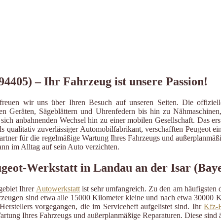
94405) – Ihr Fahrzeug ist unsere Passion!
reuen wir uns über Ihren Besuch auf unseren Seiten. Die offizi
ichen Geräten, Sägeblättern und Uhrenfedern bis hin zu Nähmaschine
sich anbahnenden Wechsel hin zu einer mobilen Gesellschaft. Das er
 als qualitativ zuverlässiger Automobilfabrikant, verschafften Peugeot 
echpartner für die regelmäßige Wartung Ihres Fahrzeugs und außerplanmäß
n im Alltag auf sein Auto verzichten.
ugeot-Werkstatt in Landau an der Isar (Bay
ebiet Ihrer
Autowerkstatt
ist sehr umfangreich. Zu den am häufigsten
eugen sind etwa alle 15000 Kilometer kleine und nach etwa 30000 Kil
erstellers vorgegangen, die im Serviceheft aufgelistet sind. Ihr
Kfz-R
artung Ihres Fahrzeugs und außerplanmäßige Reparaturen. Diese sind 