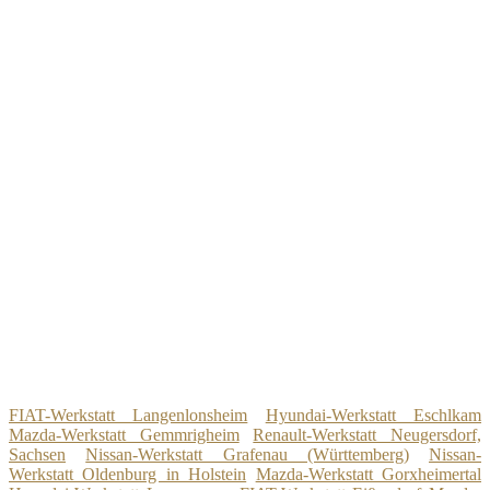
FIAT-Werkstatt Langenlonsheim
Hyundai-Werkstatt Eschlkam
Mazda-Werkstatt Gemmrigheim
Renault-Werkstatt Neugersdorf,
Sachsen
Nissan-Werkstatt Grafenau (Württemberg)
Nissan-
Werkstatt Oldenburg in Holstein
Mazda-Werkstatt Gorxheimertal