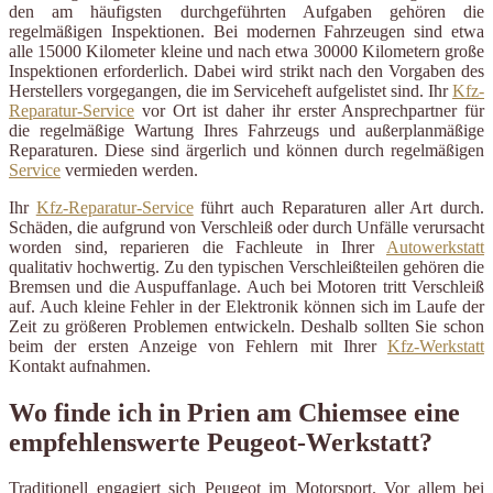
den am häufigsten durchgeführten Aufgaben gehören die
regelmäßigen Inspektionen. Bei modernen Fahrzeugen sind etwa
alle 15000 Kilometer kleine und nach etwa 30000 Kilometern große
Inspektionen erforderlich. Dabei wird strikt nach den Vorgaben des
Herstellers vorgegangen, die im Serviceheft aufgelistet sind. Ihr
Kfz-
Reparatur-Service
vor Ort ist daher ihr erster Ansprechpartner für
die regelmäßige Wartung Ihres Fahrzeugs und außerplanmäßige
Reparaturen. Diese sind ärgerlich und können durch regelmäßigen
Service
vermieden werden.
Ihr
Kfz-Reparatur-Service
führt auch Reparaturen aller Art durch.
Schäden, die aufgrund von Verschleiß oder durch Unfälle verursacht
worden sind, reparieren die Fachleute in Ihrer
Autowerkstatt
qualitativ hochwertig. Zu den typischen Verschleißteilen gehören die
Bremsen und die Auspuffanlage. Auch bei Motoren tritt Verschleiß
auf. Auch kleine Fehler in der Elektronik können sich im Laufe der
Zeit zu größeren Problemen entwickeln. Deshalb sollten Sie schon
beim der ersten Anzeige von Fehlern mit Ihrer
Kfz-Werkstatt
Kontakt aufnahmen.
Wo finde ich in Prien am Chiemsee eine
empfehlenswerte Peugeot-Werkstatt?
Traditionell engagiert sich Peugeot im Motorsport. Vor allem bei