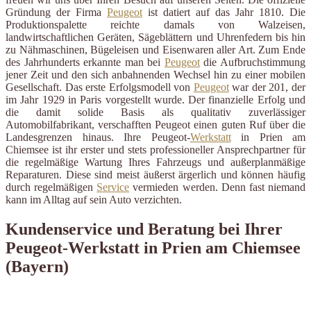
Gründung der Firma
Peugeot
ist datiert auf das Jahr 1810. Die
Produktionspalette reichte damals von Walzeisen,
landwirtschaftlichen Geräten, Sägeblättern und Uhrenfedern bis hin
zu Nähmaschinen, Bügeleisen und Eisenwaren aller Art. Zum Ende
des Jahrhunderts erkannte man bei
Peugeot
die Aufbruchstimmung
jener Zeit und den sich anbahnenden Wechsel hin zu einer mobilen
Gesellschaft. Das erste Erfolgsmodell von
Peugeot
war der 201, der
im Jahr 1929 in Paris vorgestellt wurde. Der finanzielle Erfolg und
die damit solide Basis als qualitativ zuverlässiger
Automobilfabrikant, verschafften Peugeot einen guten Ruf über die
Landesgrenzen hinaus. Ihre Peugeot-
Werkstatt
in Prien am
Chiemsee ist ihr erster und stets professioneller Ansprechpartner für
die regelmäßige Wartung Ihres Fahrzeugs und außerplanmäßige
Reparaturen. Diese sind meist äußerst ärgerlich und können häufig
durch regelmäßigen
Service
vermieden werden. Denn fast niemand
kann im Alltag auf sein Auto verzichten.
Kundenservice und Beratung bei Ihrer
Peugeot-Werkstatt in Prien am Chiemsee
(Bayern)