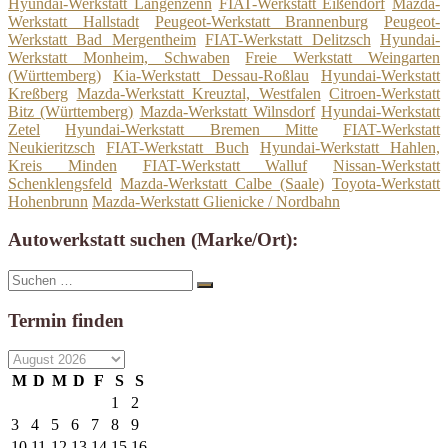
Hyundai-Werkstatt Langenzenn
FIAT-Werkstatt Eißendorf
Mazda-
Werkstatt Hallstadt
Peugeot-Werkstatt Brannenburg
Peugeot-
Werkstatt Bad Mergentheim
FIAT-Werkstatt Delitzsch
Hyundai-
Werkstatt Monheim, Schwaben
Freie Werkstatt Weingarten
(Württemberg)
Kia-Werkstatt Dessau-Roßlau
Hyundai-Werkstatt
Kreßberg
Mazda-Werkstatt Kreuztal, Westfalen
Citroen-Werkstatt
Bitz (Württemberg)
Mazda-Werkstatt Wilnsdorf
Hyundai-Werkstatt
Zetel
Hyundai-Werkstatt Bremen Mitte
FIAT-Werkstatt
Neukieritzsch
FIAT-Werkstatt Buch
Hyundai-Werkstatt Hahlen,
Kreis Minden
FIAT-Werkstatt Walluf
Nissan-Werkstatt
Schenklengsfeld
Mazda-Werkstatt Calbe (Saale)
Toyota-Werkstatt
Hohenbrunn
Mazda-Werkstatt Glienicke / Nordbahn
Autowerkstatt suchen (Marke/Ort):
Suche
Suchen
nach:
Termin finden
M
D
M
D
F
S
S
1
2
3
4
5
6
7
8
9
10
11
12
13
14
15
16