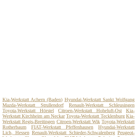
Kia-Werkstatt Achern (Baden)
Hyundai-Werkstatt Sankt Wolfgang
Mazda-Werkstatt Strullendorf
Renault-Werkstatt Schleusingen
Toyota-Werkstatt Hörstel
Citroen-Werkstatt Hoheluft-Ost
Kia-
Werkstatt Kirchheim am Neckar
Toyota-Werkstatt Tecklenburg
Kia-
Werkstatt Regis-Breitingen
Citroen-Werkstatt Wik
Toyota-Werkstatt
Rotherbaum
FIAT-Werkstatt Pfeffenhausen
Hyundai-Werkstatt
Lich, Hessen
Renault-Werkstatt Schieder-Schwalenberg
Peugeot-