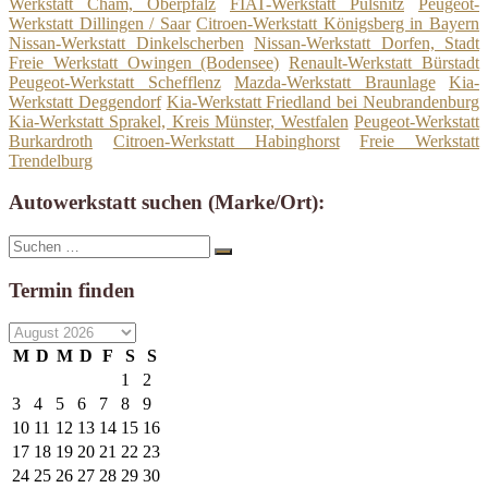
Werkstatt Cham, Oberpfalz
FIAT-Werkstatt Pulsnitz
Peugeot-
Werkstatt Dillingen / Saar
Citroen-Werkstatt Königsberg in Bayern
Nissan-Werkstatt Dinkelscherben
Nissan-Werkstatt Dorfen, Stadt
Freie Werkstatt Owingen (Bodensee)
Renault-Werkstatt Bürstadt
Peugeot-Werkstatt Schefflenz
Mazda-Werkstatt Braunlage
Kia-
Werkstatt Deggendorf
Kia-Werkstatt Friedland bei Neubrandenburg
Kia-Werkstatt Sprakel, Kreis Münster, Westfalen
Peugeot-Werkstatt
Burkardroth
Citroen-Werkstatt Habinghorst
Freie Werkstatt
Trendelburg
Autowerkstatt suchen (Marke/Ort):
Suche
Suchen
nach:
Termin finden
M
D
M
D
F
S
S
1
2
3
4
5
6
7
8
9
10
11
12
13
14
15
16
17
18
19
20
21
22
23
24
25
26
27
28
29
30