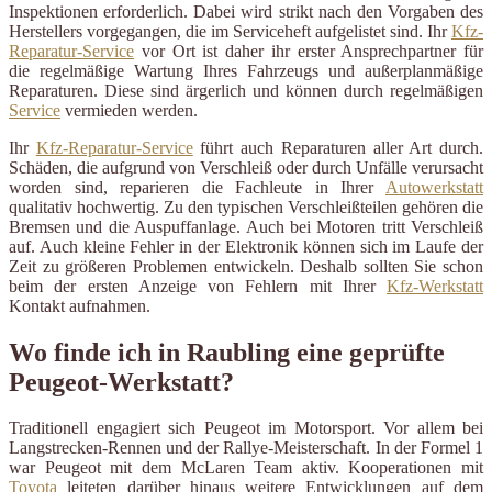
Inspektionen erforderlich. Dabei wird strikt nach den Vorgaben des
Herstellers vorgegangen, die im Serviceheft aufgelistet sind. Ihr
Kfz-
Reparatur-Service
vor Ort ist daher ihr erster Ansprechpartner für
die regelmäßige Wartung Ihres Fahrzeugs und außerplanmäßige
Reparaturen. Diese sind ärgerlich und können durch regelmäßigen
Service
vermieden werden.
Ihr
Kfz-Reparatur-Service
führt auch Reparaturen aller Art durch.
Schäden, die aufgrund von Verschleiß oder durch Unfälle verursacht
worden sind, reparieren die Fachleute in Ihrer
Autowerkstatt
qualitativ hochwertig. Zu den typischen Verschleißteilen gehören die
Bremsen und die Auspuffanlage. Auch bei Motoren tritt Verschleiß
auf. Auch kleine Fehler in der Elektronik können sich im Laufe der
Zeit zu größeren Problemen entwickeln. Deshalb sollten Sie schon
beim der ersten Anzeige von Fehlern mit Ihrer
Kfz-Werkstatt
Kontakt aufnahmen.
Wo finde ich in Raubling eine geprüfte
Peugeot-Werkstatt?
Traditionell engagiert sich Peugeot im Motorsport. Vor allem bei
Langstrecken-Rennen und der Rallye-Meisterschaft. In der Formel 1
war Peugeot mit dem McLaren Team aktiv. Kooperationen mit
Toyota
leiteten darüber hinaus weitere Entwicklungen auf dem