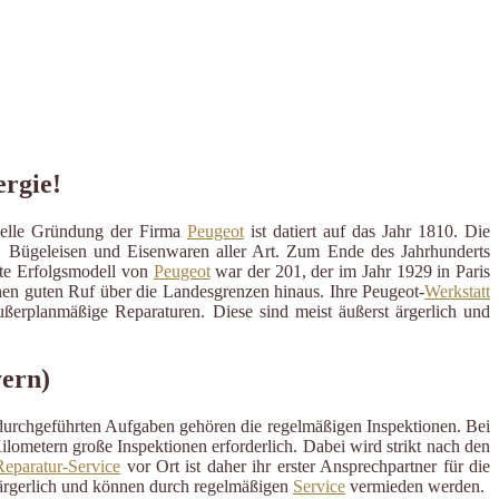
ergie!
zielle Gründung der Firma
Peugeot
ist datiert auf das Jahr 1810. Die
n, Bügeleisen und Eisenwaren aller Art. Zum Ende des Jahrhunderts
ste Erfolgsmodell von
Peugeot
war der 201, der im Jahr 1929 in Paris
einen guten Ruf über die Landesgrenzen hinaus. Ihre Peugeot-
Werkstatt
außerplanmäßige Reparaturen. Diese sind meist äußerst ärgerlich und
yern)
 durchgeführten Aufgaben gehören die regelmäßigen Inspektionen. Bei
ometern große Inspektionen erforderlich. Dabei wird strikt nach den
eparatur-Service
vor Ort ist daher ihr erster Ansprechpartner für die
ärgerlich und können durch regelmäßigen
Service
vermieden werden.