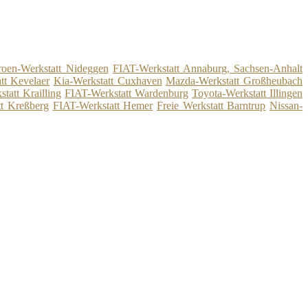
roen-Werkstatt Nideggen
FIAT-Werkstatt Annaburg, Sachsen-Anhalt
tt Kevelaer
Kia-Werkstatt Cuxhaven
Mazda-Werkstatt Großheubach
tatt Krailling
FIAT-Werkstatt Wardenburg
Toyota-Werkstatt Illingen
t Kreßberg
FIAT-Werkstatt Hemer
Freie Werkstatt Barntrup
Nissan-