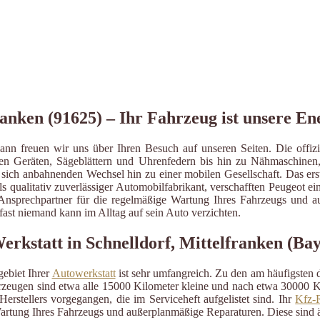
ranken (91625) – Ihr Fahrzeug ist unsere En
Dann freuen wir uns über Ihren Besuch auf unseren Seiten. Die offi
ichen Geräten, Sägeblättern und Uhrenfedern bis hin zu Nähmaschine
sich anbahnenden Wechsel hin zu einer mobilen Gesellschaft. Das er
 als qualitativ zuverlässiger Automobilfabrikant, verschafften Peugeot 
ller Ansprechpartner für die regelmäßige Wartung Ihres Fahrzeugs und 
st niemand kann im Alltag auf sein Auto verzichten.
erkstatt in Schnelldorf, Mittelfranken (Ba
ebiet Ihrer
Autowerkstatt
ist sehr umfangreich. Zu den am häufigsten
eugen sind etwa alle 15000 Kilometer kleine und nach etwa 30000 Kil
erstellers vorgegangen, die im Serviceheft aufgelistet sind. Ihr
Kfz-R
artung Ihres Fahrzeugs und außerplanmäßige Reparaturen. Diese sind 