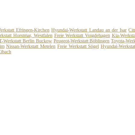
erkstatt Efringen-Kirchen
Hyundai-Werkstatt Landau an der Isar
Cit
kstatt Horstmar, Westfalen
Freie Werkstatt Voigdehagen
Kia-Werksta
T-Werkstatt Berlin Buckow
Peugeot-Werkstatt Böblingen
Toyota-Werks
eim
Nissan-Werkstatt Metelen
Freie Werkstatt Sögel
Hyundai-Werkstat
Eibach