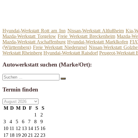
Hyundai-Werkstatt Rott am Inn
Nissan-Werkstatt Altlußheim
Kia-W
Mazda-Werkstatt Torgelow
Freie Werkstatt Breckenheim
Mazda-Wer
Mazda-Werkstatt Aschaffenburg
Hyundai-Werkstatt Marklkofen
FIA
(Württemberg)
Freie Werkstatt Niederursel
Nissan-Werkstatt Golzh
Werkstatt Rheinberg
Hyundai-Werkstatt Raisdorf
Peugeot-Werkstatt 
Autowerkstatt suchen (Marke/Ort):
Suche
Suchen
nach:
Termin finden
M
D
M
D
F
S
S
1
2
3
4
5
6
7
8
9
10
11
12
13
14
15
16
17
18
19
20
21
22
23