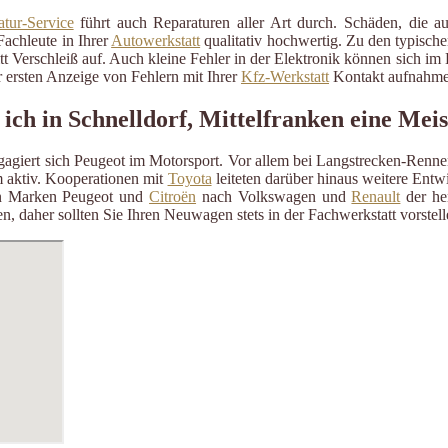
tur-Service
führt auch Reparaturen aller Art durch. Schäden, die a
Fachleute in Ihrer
Autowerkstatt
qualitativ hochwertig. Zu den typisch
itt Verschleiß auf. Auch kleine Fehler in der Elektronik können sich i
 ersten Anzeige von Fehlern mit Ihrer
Kfz-Werkstatt
Kontakt aufnahme
 ich in Schnelldorf, Mittelfranken eine Mei
ngagiert sich Peugeot im Motorsport. Vor allem bei Langstrecken-Renn
aktiv. Kooperationen mit
Toyota
leiteten darüber hinaus weitere Ent
n Marken Peugeot und
Citroën
nach Volkswagen und
Renault
der her
n, daher sollten Sie Ihren Neuwagen stets in der Fachwerkstatt vorste