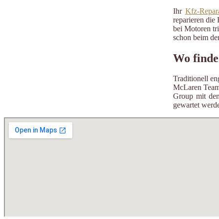
Ihr
Kfz-Repara
reparieren die 
bei Motoren tr
schon beim der
Wo finde
Traditionell e
McLaren Team 
Group mit de
gewartet werde