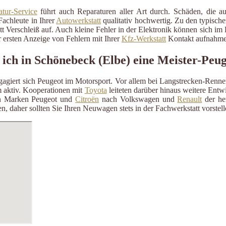
tur-Service
führt auch Reparaturen aller Art durch. Schäden, die a
Fachleute in Ihrer
Autowerkstatt
qualitativ hochwertig. Zu den typisch
itt Verschleiß auf. Auch kleine Fehler in der Elektronik können sich i
 ersten Anzeige von Fehlern mit Ihrer
Kfz-Werkstatt
Kontakt aufnahme
 ich in Schönebeck (Elbe) eine Meister-Peu
ngagiert sich Peugeot im Motorsport. Vor allem bei Langstrecken-Renn
aktiv. Kooperationen mit
Toyota
leiteten darüber hinaus weitere Ent
n Marken Peugeot und
Citroën
nach Volkswagen und
Renault
der her
n, daher sollten Sie Ihren Neuwagen stets in der Fachwerkstatt vorste