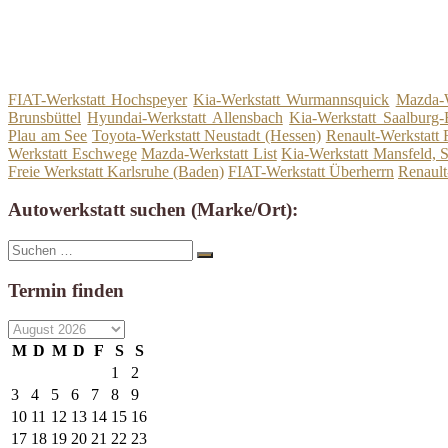
FIAT-Werkstatt Hochspeyer
Kia-Werkstatt Wurmannsquick
Mazda-W
Brunsbüttel
Hyundai-Werkstatt Allensbach
Kia-Werkstatt Saalburg-
Plau am See
Toyota-Werkstatt Neustadt (Hessen)
Renault-Werkstatt
Werkstatt Eschwege
Mazda-Werkstatt List
Kia-Werkstatt Mansfeld, 
Freie Werkstatt Karlsruhe (Baden)
FIAT-Werkstatt Überherrn
Renault
Autowerkstatt suchen (Marke/Ort):
Suche
Suchen
nach:
Termin finden
M
D
M
D
F
S
S
1
2
3
4
5
6
7
8
9
10
11
12
13
14
15
16
17
18
19
20
21
22
23