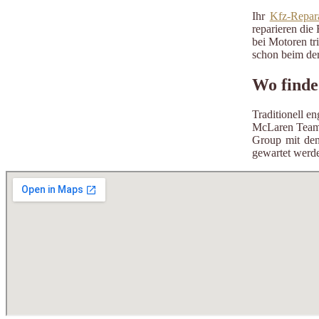
Ihr
Kfz-Repara
reparieren die 
bei Motoren tr
schon beim der
Wo finde
Traditionell e
McLaren Team 
Group mit de
gewartet werde