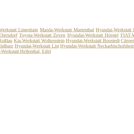
erkstatt Limeshain
Mazda-Werkstatt Marienthal
Hyundai-Werkstatt
Ebersdorf
Toyota-Werkstatt Zeven
Hyundai-Werkstatt Hörstel
FIAT-We
 Roßlau
Kia-Werkstatt Wolkenstein
Hyundai-Werkstatt Boostedt
Citroe
Südharz
Hyundai-Werkstatt List
Hyundai-Werkstatt Neckarbischofshei
-Werkstatt Hellenthal, Eifel