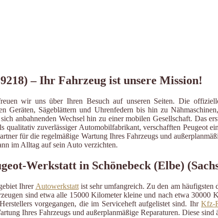
9218) – Ihr Fahrzeug ist unsere Mission!
euen wir uns über Ihren Besuch auf unseren Seiten. Die offizie
ichen Geräten, Sägeblättern und Uhrenfedern bis hin zu Nähmaschine
sich anbahnenden Wechsel hin zu einer mobilen Gesellschaft. Das er
 als qualitativ zuverlässiger Automobilfabrikant, verschafften Peugeot 
chpartner für die regelmäßige Wartung Ihres Fahrzeugs und außerplanmäß
n im Alltag auf sein Auto verzichten.
ugeot-Werkstatt in Schönebeck (Elbe) (Sach
ebiet Ihrer
Autowerkstatt
ist sehr umfangreich. Zu den am häufigsten
eugen sind etwa alle 15000 Kilometer kleine und nach etwa 30000 Kil
erstellers vorgegangen, die im Serviceheft aufgelistet sind. Ihr
Kfz-R
artung Ihres Fahrzeugs und außerplanmäßige Reparaturen. Diese sind 