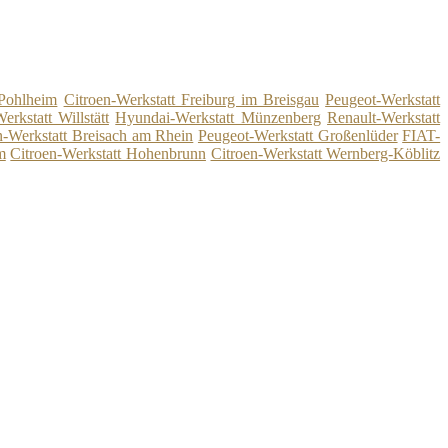
 Pohlheim
Citroen-Werkstatt Freiburg im Breisgau
Peugeot-Werkstatt
rkstatt Willstätt
Hyundai-Werkstatt Münzenberg
Renault-Werkstatt
n-Werkstatt Breisach am Rhein
Peugeot-Werkstatt Großenlüder
FIAT-
m
Citroen-Werkstatt Hohenbrunn
Citroen-Werkstatt Wernberg-Köblitz