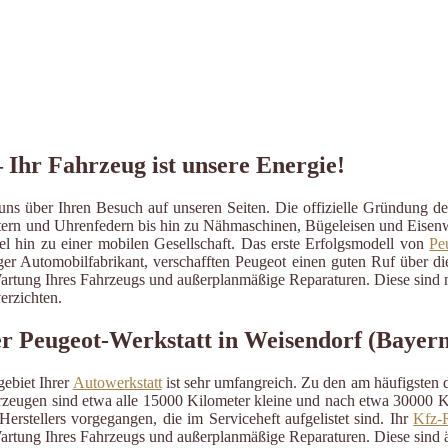
 Ihr Fahrzeug ist unsere Energie!
ns über Ihren Besuch auf unseren Seiten. Die offizielle Gründung d
ättern und Uhrenfedern bis hin zu Nähmaschinen, Bügeleisen und Eisen
 hin zu einer mobilen Gesellschaft. Das erste Erfolgsmodell von
Pe
ssiger Automobilfabrikant, verschafften Peugeot einen guten Ruf über 
e Wartung Ihres Fahrzeugs und außerplanmäßige Reparaturen. Diese sind
erzichten.
 Peugeot-Werkstatt in Weisendorf (Bayern
ebiet Ihrer
Autowerkstatt
ist sehr umfangreich. Zu den am häufigsten
eugen sind etwa alle 15000 Kilometer kleine und nach etwa 30000 Kil
erstellers vorgegangen, die im Serviceheft aufgelistet sind. Ihr
Kfz-R
artung Ihres Fahrzeugs und außerplanmäßige Reparaturen. Diese sind 