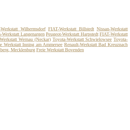
-Werkstatt Wilhermsdorf
FIAT-Werkstatt Billstedt
Nissan-Werkstatt
-Werkstatt Langenargen
Peugeot-Werkstatt Harpstedt
FIAT-Werkstatt
-Werkstatt Wernau (Neckar)
Toyota-Werkstatt Schwielowsee
Toyota-
ie Werkstatt Inning am Ammersee
Renault-Werkstatt Bad Kreuznach
nberg, Mecklenburg
Freie Werkstatt Bovenden