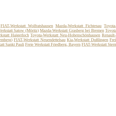
FIAT-Werkstatt Wolfratshausen
Mazda-Werkstatt Fichtenau
Toyota
rkstatt Satow (Möritz)
Mazda-Werkstatt Grasberg bei Bremen
Toyota
kstatt Haigerloch
Toyota-Werkstatt Neu-Hohenschönhausen
Renault
emberg)
FIAT-Werkstatt Neuendettelsau
Kia-Werkstatt Dußlingen
Fre
att Sankt Pauli
Freie Werkstatt Friedberg, Bayern
FIAT-Werkstatt Ster