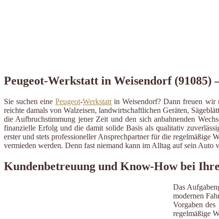
Peugeot-Werkstatt in Weisendorf (91085) –
Sie suchen eine
Peugeot
-
Werkstatt
in Weisendorf? Dann freuen wir u
reichte damals von Walzeisen, landwirtschaftlichen Geräten, Sägebl
die Aufbruchstimmung jener Zeit und den sich anbahnenden Wechsel
finanzielle Erfolg und die damit solide Basis als qualitativ zuverlä
erster und stets professioneller Ansprechpartner für die regelmäßig
vermieden werden. Denn fast niemand kann im Alltag auf sein Auto v
Kundenbetreuung und Know-How bei Ihrer
Das Aufgabeng
modernen Fahrz
Vorgaben des H
regelmäßige W