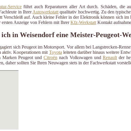
tur-Service
führt auch Reparaturen aller Art durch. Schäden, die a
Fachleute in Ihrer
Autowerkstatt
qualitativ hochwertig. Zu den typisch
itt Verschleiß auf. Auch kleine Fehler in der Elektronik können sich i
 ersten Anzeige von Fehlern mit Ihrer
Kfz-Werkstatt
Kontakt aufnahme
 ich in Weisendorf eine Meister-Peugeot-We
ngagiert sich Peugeot im Motorsport. Vor allem bei Langstrecken-Renn
aktiv. Kooperationen mit
Toyota
leiteten darüber hinaus weitere Ent
n Marken Peugeot und
Citroën
nach Volkswagen und
Renault
der her
n, daher sollten Sie Ihren Neuwagen stets in der Fachwerkstatt vorste