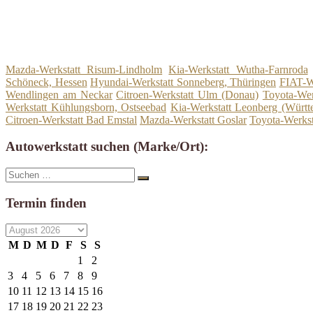
Mazda-Werkstatt Risum-Lindholm
Kia-Werkstatt Wutha-Farnroda
Schöneck, Hessen
Hyundai-Werkstatt Sonneberg, Thüringen
FIAT-We
Wendlingen am Neckar
Citroen-Werkstatt Ulm (Donau)
Toyota-Wer
Werkstatt Kühlungsborn, Ostseebad
Kia-Werkstatt Leonberg (Württ
Citroen-Werkstatt Bad Emstal
Mazda-Werkstatt Goslar
Toyota-Werkst
Autowerkstatt suchen (Marke/Ort):
Suche
Suchen
nach:
Termin finden
M
D
M
D
F
S
S
1
2
3
4
5
6
7
8
9
10
11
12
13
14
15
16
17
18
19
20
21
22
23