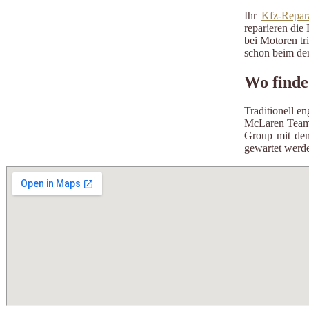
Ihr
Kfz-Repara
reparieren die 
bei Motoren tr
schon beim der
Wo finde
Traditionell e
McLaren Team 
Group mit de
gewartet werde