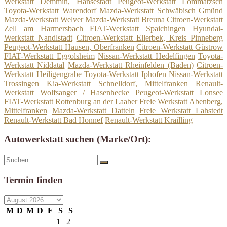
Werkstatt Demmin, Hansestadt
Peugeot-Werkstatt Lommatzsch
Toyota-Werkstatt Warendorf
Mazda-Werkstatt Schwäbisch Gmünd
Mazda-Werkstatt Welver
Mazda-Werkstatt Breuna
Citroen-Werkstatt
Zell am Harmersbach
FIAT-Werkstatt Spaichingen
Hyundai-
Werkstatt Nandlstadt
Citroen-Werkstatt Ellerbek, Kreis Pinneberg
Peugeot-Werkstatt Hausen, Oberfranken
Citroen-Werkstatt Güstrow
FIAT-Werkstatt Eggolsheim
Nissan-Werkstatt Hedelfingen
Toyota-
Werkstatt Niddatal
Mazda-Werkstatt Rheinfelden (Baden)
Citroen-
Werkstatt Heiligengrabe
Toyota-Werkstatt Iphofen
Nissan-Werkstatt
Trossingen
Kia-Werkstatt Schnelldorf, Mittelfranken
Renault-
Werkstatt Wolfsanger / Hasenhecke
Peugeot-Werkstatt Lonsee
FIAT-Werkstatt Rottenburg an der Laaber
Freie Werkstatt Abenberg,
Mittelfranken
Mazda-Werkstatt Datteln
Freie Werkstatt Lahstedt
Renault-Werkstatt Bad Honnef
Renault-Werkstatt Krailling
Autowerkstatt suchen (Marke/Ort):
Suche
Suchen
nach:
Termin finden
M
D
M
D
F
S
S
1
2