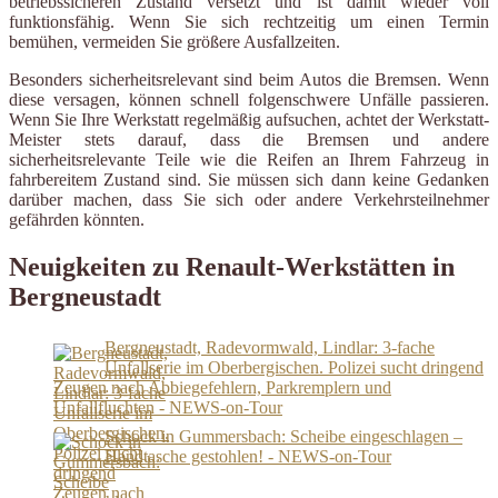
betriebssicheren Zustand versetzt und ist damit wieder voll
funktionsfähig. Wenn Sie sich rechtzeitig um einen Termin
bemühen, vermeiden Sie größere Ausfallzeiten.
Besonders sicherheitsrelevant sind beim Autos die Bremsen. Wenn
diese versagen, können schnell folgenschwere Unfälle passieren.
Wenn Sie Ihre Werkstatt regelmäßig aufsuchen, achtet der Werkstatt-
Meister stets darauf, dass die Bremsen und andere
sicherheitsrelevante Teile wie die Reifen an Ihrem Fahrzeug in
fahrbereitem Zustand sind. Sie müssen sich dann keine Gedanken
darüber machen, dass Sie sich oder andere Verkehrsteilnehmer
gefährden könnten.
Neuigkeiten zu Renault-Werkstätten in
Bergneustadt
Bergneustadt, Radevormwald, Lindlar: 3-fache
Unfallserie im Oberbergischen. Polizei sucht dringend
Zeugen nach Abbiegefehlern, Parkremplern und
Unfallfluchten - NEWS-on-Tour
Schock in Gummersbach: Scheibe eingeschlagen –
Handtasche gestohlen! - NEWS-on-Tour