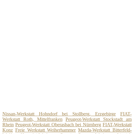
Nissan-Werkstatt Hohndorf bei Stollberg, Erzgebirge
FIAT-
Werkstatt Roth, Mittelfranken
Peugeot-Werkstatt Stockstadt am
Rhein
Peugeot-Werkstatt Oberasbach bei Nürnberg
FIAT-Werkstatt
Konz
Freie Werkstatt Weiherhammer
Mazda-Werkstatt Bitterfeld-