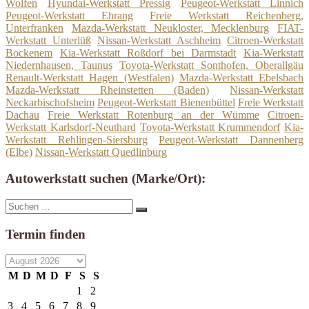
Wolfen
Hyundai-Werkstatt Pressig
Peugeot-Werkstatt Linnich
Peugeot-Werkstatt Ehrang
Freie Werkstatt Reichenberg,
Unterfranken
Mazda-Werkstatt Neukloster, Mecklenburg
FIAT-
Werkstatt Unterlüß
Nissan-Werkstatt Aschheim
Citroen-Werkstatt
Bockenem
Kia-Werkstatt Roßdorf bei Darmstadt
Kia-Werkstatt
Niedernhausen, Taunus
Toyota-Werkstatt Sonthofen, Oberallgäu
Renault-Werkstatt Hagen (Westfalen)
Mazda-Werkstatt Ebelsbach
Mazda-Werkstatt Rheinstetten (Baden)
Nissan-Werkstatt
Neckarbischofsheim
Peugeot-Werkstatt Bienenbüttel
Freie Werkstatt
Dachau
Freie Werkstatt Rotenburg an der Wümme
Citroen-
Werkstatt Karlsdorf-Neuthard
Toyota-Werkstatt Krummendorf
Kia-
Werkstatt Rehlingen-Siersburg
Peugeot-Werkstatt Dannenberg
(Elbe)
Nissan-Werkstatt Quedlinburg
Autowerkstatt suchen (Marke/Ort):
Suche
Suchen
nach:
Termin finden
M
D
M
D
F
S
S
1
2
3
4
5
6
7
8
9