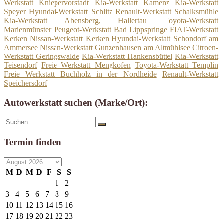
Werkstatt Kniepervorstadt
Kia-Werkstatt Kamenz
Kia-Werkstatt
Speyer
Hyundai-Werkstatt Schlitz
Renault-Werkstatt Schalksmühle
Kia-Werkstatt Abensberg, Hallertau
Toyota-Werkstatt
Marienmünster
Peugeot-Werkstatt Bad Lippspringe
FIAT-Werkstatt
Kerken
Nissan-Werkstatt Kerken
Hyundai-Werkstatt Schondorf am
Ammersee
Nissan-Werkstatt Gunzenhausen am Altmühlsee
Citroen-
Werkstatt Geringswalde
Kia-Werkstatt Hankensbüttel
Kia-Werkstatt
Teisendorf
Freie Werkstatt Mengkofen
Toyota-Werkstatt Templin
Freie Werkstatt Buchholz in der Nordheide
Renault-Werkstatt
Speichersdorf
Autowerkstatt suchen (Marke/Ort):
Suche
Suchen
nach:
Termin finden
M
D
M
D
F
S
S
1
2
3
4
5
6
7
8
9
10
11
12
13
14
15
16
17
18
19
20
21
22
23