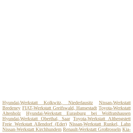
Hyundai-Werkstatt Kolkwitz, Niederlausitz
Nissan-Werkstatt
Bredeney
FIAT-Werkstatt Greifswald, Hansestadt
Toyota-Werkstatt
Altenholz
Hyundai-Werkstatt Eurasburg bei Wolfratshausen
Hyundai-Werkstatt Oberthal, Saar
Toyota-Werkstatt Althengstett
Freie Werkstatt Allendorf (Eder)
Nissan-Werkstatt Runkel, Lahn
Nissan-Werkstatt Kirchhundem
Renault-Werkstatt Großrosseln
Kia-