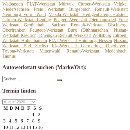
Wadgassen
FIAT-Werkstatt Mürwik
Citroen-Werkstatt Velpke,
Niedersachsen
Freie Werkstatt Burgebrach
Renault-Werkstatt
Neunburg vorm Wald
Mazda-Werkstatt Heiligenhafen, Holstein
Citroen-Werkstatt Lenting
Peugeot-Werkstatt Dietmannsried
Freie
Werkstatt Großenhain, Sachsen
Renault-Werkstatt Bischberg,
Oberfranken
Peugeot-Werkstatt Burg (Dithmarschen)
Nissan-
Werkstatt Kiedrich, Rheingau
Renault-Werkstatt Wolfsburg
Citroen-
Werkstatt Hohenhameln
FIAT-Werkstatt Hainburg, Hessen
Nissan-
Werkstatt Bad Sachsa
Kia-Werkstatt Germering, Oberbayern
Toyota-Werkstatt Mittenwald
Renault-Werkstatt Medenbach,
Taunus
Autowerkstatt suchen (Marke/Ort):
Suche
Suchen
nach:
Termin finden
M
D
M
D
F
S
S
1
2
3
4
5
6
7
8
9
10
11
12
13
14
15
16