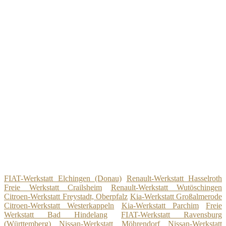
FIAT-Werkstatt Elchingen (Donau)
Renault-Werkstatt Hasselroth
Freie Werkstatt Crailsheim
Renault-Werkstatt Wutöschingen
Citroen-Werkstatt Freystadt, Oberpfalz
Kia-Werkstatt Großalmerode
Citroen-Werkstatt Westerkappeln
Kia-Werkstatt Parchim
Freie
Werkstatt Bad Hindelang
FIAT-Werkstatt Ravensburg
(Württemberg)
Nissan-Werkstatt Möhrendorf
Nissan-Werkstatt