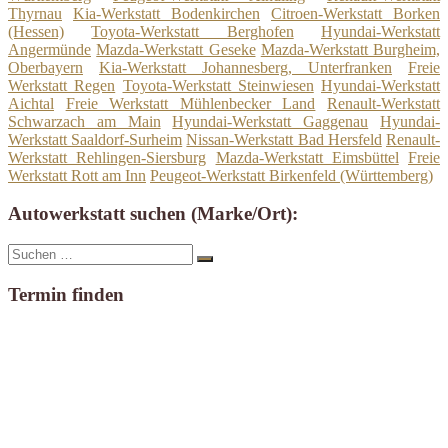
Thyrnau
Kia-Werkstatt Bodenkirchen
Citroen-Werkstatt Borken
(Hessen)
Toyota-Werkstatt Berghofen
Hyundai-Werkstatt
Angermünde
Mazda-Werkstatt Geseke
Mazda-Werkstatt Burgheim,
Oberbayern
Kia-Werkstatt Johannesberg, Unterfranken
Freie
Werkstatt Regen
Toyota-Werkstatt Steinwiesen
Hyundai-Werkstatt
Aichtal
Freie Werkstatt Mühlenbecker Land
Renault-Werkstatt
Schwarzach am Main
Hyundai-Werkstatt Gaggenau
Hyundai-
Werkstatt Saaldorf-Surheim
Nissan-Werkstatt Bad Hersfeld
Renault-
Werkstatt Rehlingen-Siersburg
Mazda-Werkstatt Eimsbüttel
Freie
Werkstatt Rott am Inn
Peugeot-Werkstatt Birkenfeld (Württemberg)
Autowerkstatt suchen (Marke/Ort):
Suche
Suchen
nach:
Termin finden