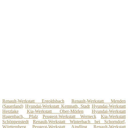
Renault-Werkstatt Ergoldsbach
Renault-Werkstatt Menden
(Sauerland)
Hyundai-Werkstatt Kemnath, Stadt
Hyundai-Werkstatt
Herzlake
Kia-Werkstatt Ober-Mörlen
Hyundai-Werkstatt
Hagenbach, Pfalz
Peugeot-Werkstatt Werneck
Kia-Werkstatt
Schöppenstedt
Renault-Werkstatt Winterbach bei Schorndorf,
Württemberg
Peugeot-Werkstatt Aindling
Renault-Werkstatt