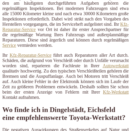
den am häufigsten durchgeführten Aufgaben gehören die
regelmäßigen Inspektionen. Bei modernen Fahrzeugen sind etwa
alle 15000 Kilometer kleine und nach etwa 30000 Kilometern große
Inspektionen erforderlich. Dabei wird strikt nach den Vorgaben des
Herstellers vorgegangen, die im Serviceheft aufgelistet sind. Ihr
Kfz-
Reparatur-Service
vor Ort ist daher ihr erster Ansprechpartner für
die regelmäßige Wartung Ihres Fahrzeugs und außerplanmäßige
Reparaturen. Diese sind ärgerlich und können durch regelmäßigen
Service
vermieden werden.
Ihr
Kfz-Reparatur-Service
führt auch Reparaturen aller Art durch.
Schäden, die aufgrund von Verschleiß oder durch Unfälle verursacht
worden sind, reparieren die Fachleute in Ihrer
Autowerkstatt
qualitativ hochwertig. Zu den typischen Verschleißteilen gehören die
Bremsen und die Auspuffanlage. Auch bei Motoren tritt Verschleiß
auf. Auch kleine Fehler in der Elektronik können sich im Laufe der
Zeit zu größeren Problemen entwickeln. Deshalb sollten Sie schon
beim der ersten Anzeige von Fehlern mit Ihrer
Kfz-Werkstatt
Kontakt aufnahmen.
Wo finde ich in Dingelstädt, Eichsfeld
eine empfehlenswerte Toyota-Werkstatt?
Die negativen Auswirkungen des Straßenverkehrs auf Natur und