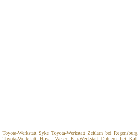
Toyota-Werkstatt Syke
Toyota-Werkstatt Zeitlarn bei Regensburg
Toyota-Werkstatt Hoya, Weser
Kia-Werkstatt Dahlem bei Kall