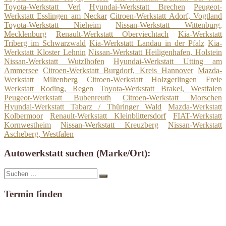
Toyota-Werkstatt Verl
Hyundai-Werkstatt Brechen
Peugeot-
Werkstatt Esslingen am Neckar
Citroen-Werkstatt Adorf, Vogtland
Toyota-Werkstatt Nieheim
Nissan-Werkstatt Wittenburg,
Mecklenburg
Renault-Werkstatt Oberviechtach
Kia-Werkstatt
Triberg im Schwarzwald
Kia-Werkstatt Landau in der Pfalz
Kia-
Werkstatt Kloster Lehnin
Nissan-Werkstatt Heiligenhafen, Holstein
Nissan-Werkstatt Wutzlhofen
Hyundai-Werkstatt Utting am
Ammersee
Citroen-Werkstatt Burgdorf, Kreis Hannover
Mazda-
Werkstatt Miltenberg
Citroen-Werkstatt Holzgerlingen
Freie
Werkstatt Roding, Regen
Toyota-Werkstatt Brakel, Westfalen
Peugeot-Werkstatt Bubenreuth
Citroen-Werkstatt Morschen
Hyundai-Werkstatt Tabarz / Thüringer Wald
Mazda-Werkstatt
Kolbermoor
Renault-Werkstatt Kleinblittersdorf
FIAT-Werkstatt
Kornwestheim
Nissan-Werkstatt Kreuzberg
Nissan-Werkstatt
Ascheberg, Westfalen
Autowerkstatt suchen (Marke/Ort):
Suche
Suchen
nach:
Termin finden