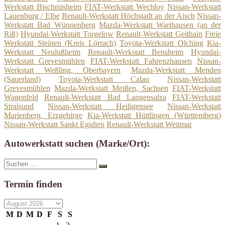
Werkstatt Bischmisheim
FIAT-Werkstatt Wechloy
Nissan-Werkstatt
Lauenburg / Elbe
Renault-Werkstatt Höchstadt an der Aisch
Nissan-
Werkstatt Bad Wünnenberg
Mazda-Werkstatt Warthausen (an der
Riß)
Hyundai-Werkstatt Torgelow
Renault-Werkstatt Geithain
Freie
Werkstatt Steinen (Kreis Lörrach)
Toyota-Werkstatt Olching
Kia-
Werkstatt Neulußheim
Renault-Werkstatt Bensheim
Hyundai-
Werkstatt Grevesmühlen
FIAT-Werkstatt Fahrenzhausen
Nissan-
Werkstatt Weßling, Oberbayern
Mazda-Werkstatt Menden
(Sauerland)
Toyota-Werkstatt Calau
Nissan-Werkstatt
Grevesmühlen
Mazda-Werkstatt Meißen, Sachsen
FIAT-Werkstatt
Wagenfeld
Renault-Werkstatt Bad Langensalza
FIAT-Werkstatt
Stralsund
Nissan-Werkstatt Heiligensee
Nissan-Werkstatt
Marienberg, Erzgebirge
Kia-Werkstatt Hüttlingen (Württemberg)
Nissan-Werkstatt Sankt Egidien
Renault-Werkstatt Weitmar
Autowerkstatt suchen (Marke/Ort):
Suche
Suchen
nach:
Termin finden
M
D
M
D
F
S
S