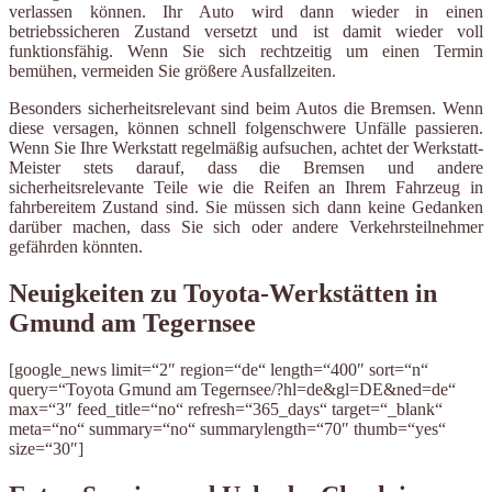
verlassen können. Ihr Auto wird dann wieder in einen
betriebssicheren Zustand versetzt und ist damit wieder voll
funktionsfähig. Wenn Sie sich rechtzeitig um einen Termin
bemühen, vermeiden Sie größere Ausfallzeiten.
Besonders sicherheitsrelevant sind beim Autos die Bremsen. Wenn
diese versagen, können schnell folgenschwere Unfälle passieren.
Wenn Sie Ihre Werkstatt regelmäßig aufsuchen, achtet der Werkstatt-
Meister stets darauf, dass die Bremsen und andere
sicherheitsrelevante Teile wie die Reifen an Ihrem Fahrzeug in
fahrbereitem Zustand sind. Sie müssen sich dann keine Gedanken
darüber machen, dass Sie sich oder andere Verkehrsteilnehmer
gefährden könnten.
Neuigkeiten zu Toyota-Werkstätten in
Gmund am Tegernsee
[google_news limit=“2″ region=“de“ length=“400″ sort=“n“
query=“Toyota Gmund am Tegernsee/?hl=de&gl=DE&ned=de“
max=“3″ feed_title=“no“ refresh=“365_days“ target=“_blank“
meta=“no“ summary=“no“ summarylength=“70″ thumb=“yes“
size=“30″]