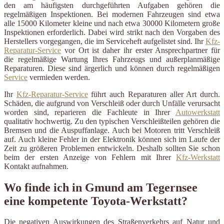
den am häufigsten durchgeführten Aufgaben gehören die
regelmäßigen Inspektionen. Bei modernen Fahrzeugen sind etwa
alle 15000 Kilometer kleine und nach etwa 30000 Kilometern große
Inspektionen erforderlich. Dabei wird strikt nach den Vorgaben des
Herstellers vorgegangen, die im Serviceheft aufgelistet sind. Ihr
Kfz-
Reparatur-Service
vor Ort ist daher ihr erster Ansprechpartner für
die regelmäßige Wartung Ihres Fahrzeugs und außerplanmäßige
Reparaturen. Diese sind ärgerlich und können durch regelmäßigen
Service
vermieden werden.
Ihr
Kfz-Reparatur-Service
führt auch Reparaturen aller Art durch.
Schäden, die aufgrund von Verschleiß oder durch Unfälle verursacht
worden sind, reparieren die Fachleute in Ihrer
Autowerkstatt
qualitativ hochwertig. Zu den typischen Verschleißteilen gehören die
Bremsen und die Auspuffanlage. Auch bei Motoren tritt Verschleiß
auf. Auch kleine Fehler in der Elektronik können sich im Laufe der
Zeit zu größeren Problemen entwickeln. Deshalb sollten Sie schon
beim der ersten Anzeige von Fehlern mit Ihrer
Kfz-Werkstatt
Kontakt aufnahmen.
Wo finde ich in Gmund am Tegernsee
eine kompetente Toyota-Werkstatt?
Die negativen Auswirkungen des Straßenverkehrs auf Natur und