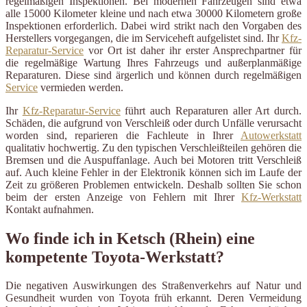
regelmäßigen Inspektionen. Bei modernen Fahrzeugen sind etwa
alle 15000 Kilometer kleine und nach etwa 30000 Kilometern große
Inspektionen erforderlich. Dabei wird strikt nach den Vorgaben des
Herstellers vorgegangen, die im Serviceheft aufgelistet sind. Ihr
Kfz-
Reparatur-Service
vor Ort ist daher ihr erster Ansprechpartner für
die regelmäßige Wartung Ihres Fahrzeugs und außerplanmäßige
Reparaturen. Diese sind ärgerlich und können durch regelmäßigen
Service
vermieden werden.
Ihr
Kfz-Reparatur-Service
führt auch Reparaturen aller Art durch.
Schäden, die aufgrund von Verschleiß oder durch Unfälle verursacht
worden sind, reparieren die Fachleute in Ihrer
Autowerkstatt
qualitativ hochwertig. Zu den typischen Verschleißteilen gehören die
Bremsen und die Auspuffanlage. Auch bei Motoren tritt Verschleiß
auf. Auch kleine Fehler in der Elektronik können sich im Laufe der
Zeit zu größeren Problemen entwickeln. Deshalb sollten Sie schon
beim der ersten Anzeige von Fehlern mit Ihrer
Kfz-Werkstatt
Kontakt aufnahmen.
Wo finde ich in Ketsch (Rhein) eine
kompetente Toyota-Werkstatt?
Die negativen Auswirkungen des Straßenverkehrs auf Natur und
Gesundheit wurden von Toyota früh erkannt. Deren Vermeidung