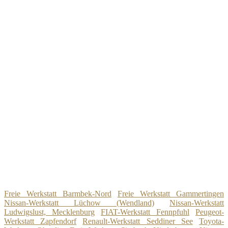
Freie Werkstatt Barmbek-Nord
Freie Werkstatt Gammertingen
Nissan-Werkstatt Lüchow (Wendland)
Nissan-Werkstatt
Ludwigslust, Mecklenburg
FIAT-Werkstatt Fennpfuhl
Peugeot-
Werkstatt Zapfendorf
Renault-Werkstatt Seddiner See
Toyota-