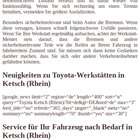
betriebssicheren Zustand versetzt und ist damit wieder voll
funktionsfähig. Wenn Sie sich rechtzeitig um einen Termin
bemühen, vermeiden Sie größere Ausfallzeiten.
Besonders sicherheitsrelevant sind beim Autos die Bremsen. Wenn
diese versagen, können schnell folgenschwere Unfälle passieren.
Wenn Sie Ihre Werkstatt regelmäßig aufsuchen, achtet der Werkstatt-
Meister stets darauf, dass die Bremsen und andere
sicherheitsrelevante Teile wie die Reifen an Ihrem Fahrzeug in
fahrbereitem Zustand sind. Sie müssen sich dann keine Gedanken
darüber machen, dass Sie sich oder andere Verkehrsteilnehmer
gefährden könnten.
Neuigkeiten zu Toyota-Werkstätten in
Ketsch (Rhein)
[google_news limit=“2″ region=“de“ length=“400″ sort=“n“
query=“Toyota Ketsch (Rhein)/?hl=de&gl=DE&ned=de“ max=“3″
feed_title=“no“ refresh=“365_days“ target=“_blank“ meta=“no“
summary=“no“ summarylength=“70″ thumb=“yes“ size=“30″]
Service für Ihr Fahrzeug nach Bedarf in
Ketsch (Rhein)