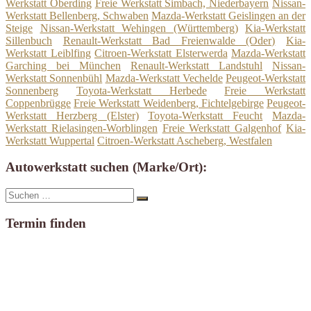
Werkstatt Oberding
Freie Werkstatt Simbach, Niederbayern
Nissan-
Werkstatt Bellenberg, Schwaben
Mazda-Werkstatt Geislingen an der
Steige
Nissan-Werkstatt Wehingen (Württemberg)
Kia-Werkstatt
Sillenbuch
Renault-Werkstatt Bad Freienwalde (Oder)
Kia-
Werkstatt Leiblfing
Citroen-Werkstatt Elsterwerda
Mazda-Werkstatt
Garching bei München
Renault-Werkstatt Landstuhl
Nissan-
Werkstatt Sonnenbühl
Mazda-Werkstatt Vechelde
Peugeot-Werkstatt
Sonnenberg
Toyota-Werkstatt Herbede
Freie Werkstatt
Coppenbrügge
Freie Werkstatt Weidenberg, Fichtelgebirge
Peugeot-
Werkstatt Herzberg (Elster)
Toyota-Werkstatt Feucht
Mazda-
Werkstatt Rielasingen-Worblingen
Freie Werkstatt Galgenhof
Kia-
Werkstatt Wuppertal
Citroen-Werkstatt Ascheberg, Westfalen
Autowerkstatt suchen (Marke/Ort):
Suche
Suchen
nach:
Termin finden