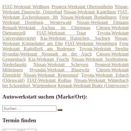
FIAT-Werkstatt Weilburg
Peugeot-Werkstatt Obersontheim
Nissan-
Werkstatt Zinnowitz, Ostseebad
Nissan-Werkstatt Kastellaun
FIAT-
Werkstatt Eschershausen, Ith
Nissan-Werkstatt Butjadingen
Freie
Werkstatt Dornburg, Westerwald
Nissan-Werkstatt Eltmann
Renault-Werkstatt Aschau im Chiemgau
Citroen-Werkstatt
Dietramszell
FIAT-Werkstatt Traar
Toyota-Werkstatt
Universitätsviertel
Kia-Werkstatt Hainichen, Sachsen
Nissan-
Werkstatt Königslutter am Elm
FIAT-Werkstatt Wendeburg
Freie
Werkstatt Radolfzell am Bodensee
Toyota-Werkstatt Steglitz
Hyundai-Werkstatt Neustadt an der Aisch
Citroen-Werkstatt
Gengenbach
Kia-Werkstatt Feucht
Nissan-Werkstatt Senftenberg,
Niederlausitz
Nissan-Werkstatt Scheyern
Peugeot-Werkstatt
Möhringen
Hyundai-Werkstatt Blasewitz
Citroen-Werkstatt
Ehrenfeld
Nissan-Werkstatt Regenstauf
Toyota-Werkstatt Erbach
(Odenwald)
FIAT-Werkstatt Roßlau
Nissan-Werkstatt Winterbach
bei Schorndorf, Württemberg
Renault-Werkstatt Brake (Unterweser)
Autowerkstatt suchen (Marke/Ort):
Suche
Suchen
nach:
Termin finden