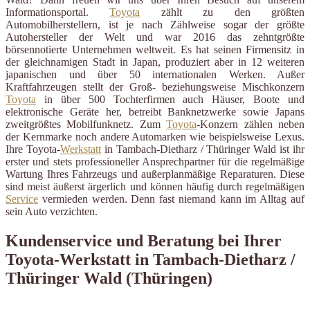
Informationsportal.
Toyota
zählt zu den größten
Automobilherstellern, ist je nach Zählweise sogar der größte
Autohersteller der Welt und war 2016 das zehntgrößte
börsennotierte Unternehmen weltweit. Es hat seinen Firmensitz in
der gleichnamigen Stadt in Japan, produziert aber in 12 weiteren
japanischen und über 50 internationalen Werken. Außer
Kraftfahrzeugen stellt der Groß- beziehungsweise Mischkonzern
Toyota
in über 500 Tochterfirmen auch Häuser, Boote und
elektronische Geräte her, betreibt Banknetzwerke sowie Japans
zweitgrößtes Mobilfunknetz. Zum
Toyota
-Konzern zählen neben
der Kernmarke noch andere Automarken wie beispielsweise Lexus.
Ihre Toyota-
Werkstatt
in Tambach-Dietharz / Thüringer Wald ist ihr
erster und stets professioneller Ansprechpartner für die regelmäßige
Wartung Ihres Fahrzeugs und außerplanmäßige Reparaturen. Diese
sind meist äußerst ärgerlich und können häufig durch regelmäßigen
Service
vermieden werden. Denn fast niemand kann im Alltag auf
sein Auto verzichten.
Kundenservice und Beratung bei Ihrer
Toyota-Werkstatt in Tambach-Dietharz /
Thüringer Wald (Thüringen)