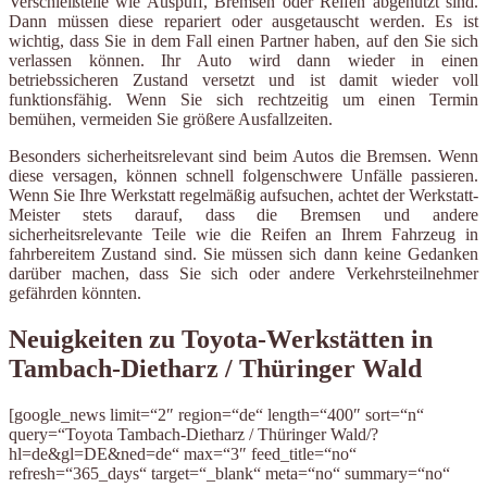
Verschleißteile wie Auspuff, Bremsen oder Reifen abgenutzt sind.
Dann müssen diese repariert oder ausgetauscht werden. Es ist
wichtig, dass Sie in dem Fall einen Partner haben, auf den Sie sich
verlassen können. Ihr Auto wird dann wieder in einen
betriebssicheren Zustand versetzt und ist damit wieder voll
funktionsfähig. Wenn Sie sich rechtzeitig um einen Termin
bemühen, vermeiden Sie größere Ausfallzeiten.
Besonders sicherheitsrelevant sind beim Autos die Bremsen. Wenn
diese versagen, können schnell folgenschwere Unfälle passieren.
Wenn Sie Ihre Werkstatt regelmäßig aufsuchen, achtet der Werkstatt-
Meister stets darauf, dass die Bremsen und andere
sicherheitsrelevante Teile wie die Reifen an Ihrem Fahrzeug in
fahrbereitem Zustand sind. Sie müssen sich dann keine Gedanken
darüber machen, dass Sie sich oder andere Verkehrsteilnehmer
gefährden könnten.
Neuigkeiten zu Toyota-Werkstätten in
Tambach-Dietharz / Thüringer Wald
[google_news limit=“2″ region=“de“ length=“400″ sort=“n“
query=“Toyota Tambach-Dietharz / Thüringer Wald/?
hl=de&gl=DE&ned=de“ max=“3″ feed_title=“no“
refresh=“365_days“ target=“_blank“ meta=“no“ summary=“no“