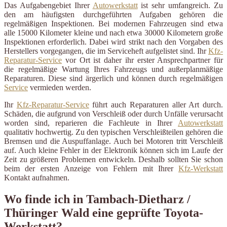
Das Aufgabengebiet Ihrer
Autowerkstatt
ist sehr umfangreich. Zu
den am häufigsten durchgeführten Aufgaben gehören die
regelmäßigen Inspektionen. Bei modernen Fahrzeugen sind etwa
alle 15000 Kilometer kleine und nach etwa 30000 Kilometern große
Inspektionen erforderlich. Dabei wird strikt nach den Vorgaben des
Herstellers vorgegangen, die im Serviceheft aufgelistet sind. Ihr
Kfz-
Reparatur-Service
vor Ort ist daher ihr erster Ansprechpartner für
die regelmäßige Wartung Ihres Fahrzeugs und außerplanmäßige
Reparaturen. Diese sind ärgerlich und können durch regelmäßigen
Service
vermieden werden.
Ihr
Kfz-Reparatur-Service
führt auch Reparaturen aller Art durch.
Schäden, die aufgrund von Verschleiß oder durch Unfälle verursacht
worden sind, reparieren die Fachleute in Ihrer
Autowerkstatt
qualitativ hochwertig. Zu den typischen Verschleißteilen gehören die
Bremsen und die Auspuffanlage. Auch bei Motoren tritt Verschleiß
auf. Auch kleine Fehler in der Elektronik können sich im Laufe der
Zeit zu größeren Problemen entwickeln. Deshalb sollten Sie schon
beim der ersten Anzeige von Fehlern mit Ihrer
Kfz-Werkstatt
Kontakt aufnahmen.
Wo finde ich in Tambach-Dietharz /
Thüringer Wald eine geprüfte Toyota-
Werkstatt?