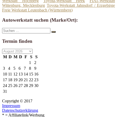
Werkstatt Höchberg
Toyota-Werkstatt Heek
FIAT-Werkstatt
Wittenburg, Mecklenburg
Toyota-Werkstatt Jahnsdorf / Erzgebirge
Freie Werkstatt Leutenbach (Württemberg)
Autowerkstatt suchen (Marke/Ort):
Suche
Suchen
nach:
Termin finden
M
D
M
D
F
S
S
1
2
3
4
5
6
7
8
9
10
11
12
13
14
15
16
17
18
19
20
21
22
23
24
25
26
27
28
29
30
31
Copyright © 2017
Impressum
Datenschutzerklärung
* = Affiliatelink/Werbung