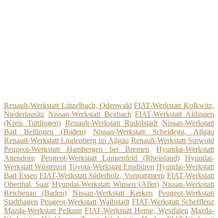
Renault-Werkstatt Lützelbach, Odenwald
FIAT-Werkstatt Kolkwitz,
Niederlausitz
Nissan-Werkstatt Bexbach
FIAT-Werkstatt Aldingen
(Kreis Tuttlingen)
Renault-Werkstatt Rudolstadt
Nissan-Werkstatt
Bad Bellingen (Baden)
Nissan-Werkstatt Scheidegg, Allgäu
Renault-Werkstatt Lindenberg im Allgäu
Renault-Werkstatt Surwold
Peugeot-Werkstatt Hambergen bei Bremen
Hyundai-Werkstatt
Attendorn
Peugeot-Werkstatt Langenfeld (Rheinland)
Hyundai-
Werkstatt Wüstenrot
Toyota-Werkstatt Emsbüren
Hyundai-Werkstatt
Bad Essen
FIAT-Werkstatt Süderholz, Vorpommern
FIAT-Werkstatt
Oberthal, Saar
Hyundai-Werkstatt Winsen (Aller)
Nissan-Werkstatt
Reichenau (Baden)
Nissan-Werkstatt Kerken
Peugeot-Werkstatt
Stadthagen
Peugeot-Werkstatt Waibstadt
FIAT-Werkstatt Schefflenz
Mazda-Werkstatt Pelkum
FIAT-Werkstatt Herne, Westfalen
Mazda-