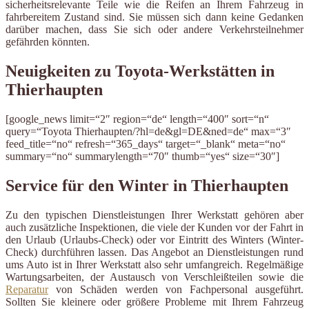
sicherheitsrelevante Teile wie die Reifen an Ihrem Fahrzeug in
fahrbereitem Zustand sind. Sie müssen sich dann keine Gedanken
darüber machen, dass Sie sich oder andere Verkehrsteilnehmer
gefährden könnten.
Neuigkeiten zu Toyota-Werkstätten in
Thierhaupten
[google_news limit=“2″ region=“de“ length=“400″ sort=“n“
query=“Toyota Thierhaupten/?hl=de&gl=DE&ned=de“ max=“3″
feed_title=“no“ refresh=“365_days“ target=“_blank“ meta=“no“
summary=“no“ summarylength=“70″ thumb=“yes“ size=“30″]
Service für den Winter in Thierhaupten
Zu den typischen Dienstleistungen Ihrer Werkstatt gehören aber
auch zusätzliche Inspektionen, die viele der Kunden vor der Fahrt in
den Urlaub (Urlaubs-Check) oder vor Eintritt des Winters (Winter-
Check) durchführen lassen. Das Angebot an Dienstleistungen rund
ums Auto ist in Ihrer Werkstatt also sehr umfangreich. Regelmäßige
Wartungsarbeiten, der Austausch von Verschleißteilen sowie die
Reparatur
von Schäden werden von Fachpersonal ausgeführt.
Sollten Sie kleinere oder größere Probleme mit Ihrem Fahrzeug