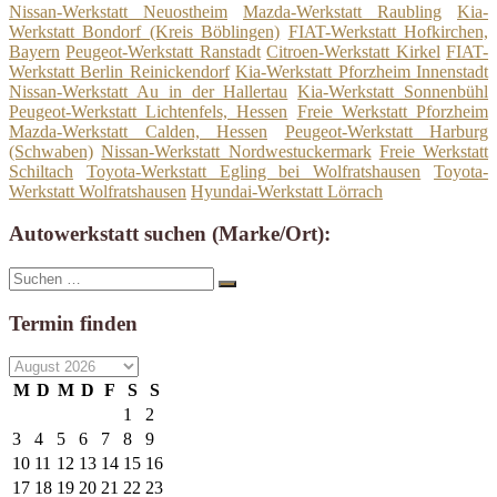
Nissan-Werkstatt Neuostheim
Mazda-Werkstatt Raubling
Kia-
Werkstatt Bondorf (Kreis Böblingen)
FIAT-Werkstatt Hofkirchen,
Bayern
Peugeot-Werkstatt Ranstadt
Citroen-Werkstatt Kirkel
FIAT-
Werkstatt Berlin Reinickendorf
Kia-Werkstatt Pforzheim Innenstadt
Nissan-Werkstatt Au in der Hallertau
Kia-Werkstatt Sonnenbühl
Peugeot-Werkstatt Lichtenfels, Hessen
Freie Werkstatt Pforzheim
Mazda-Werkstatt Calden, Hessen
Peugeot-Werkstatt Harburg
(Schwaben)
Nissan-Werkstatt Nordwestuckermark
Freie Werkstatt
Schiltach
Toyota-Werkstatt Egling bei Wolfratshausen
Toyota-
Werkstatt Wolfratshausen
Hyundai-Werkstatt Lörrach
Autowerkstatt suchen (Marke/Ort):
Suche
Suchen
nach:
Termin finden
M
D
M
D
F
S
S
1
2
3
4
5
6
7
8
9
10
11
12
13
14
15
16
17
18
19
20
21
22
23