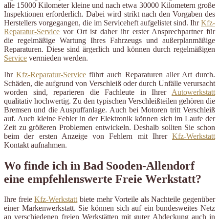
alle 15000 Kilometer kleine und nach etwa 30000 Kilometern große
Inspektionen erforderlich. Dabei wird strikt nach den Vorgaben des
Herstellers vorgegangen, die im Serviceheft aufgelistet sind. Ihr
Kfz-
Reparatur-Service
vor Ort ist daher ihr erster Ansprechpartner für
die regelmäßige Wartung Ihres Fahrzeugs und außerplanmäßige
Reparaturen. Diese sind ärgerlich und können durch regelmäßigen
Service
vermieden werden.
Ihr
Kfz-Reparatur-Service
führt auch Reparaturen aller Art durch.
Schäden, die aufgrund von Verschleiß oder durch Unfälle verursacht
worden sind, reparieren die Fachleute in Ihrer
Autowerkstatt
qualitativ hochwertig. Zu den typischen Verschleißteilen gehören die
Bremsen und die Auspuffanlage. Auch bei Motoren tritt Verschleiß
auf. Auch kleine Fehler in der Elektronik können sich im Laufe der
Zeit zu größeren Problemen entwickeln. Deshalb sollten Sie schon
beim der ersten Anzeige von Fehlern mit Ihrer
Kfz-Werkstatt
Kontakt aufnahmen.
Wo finde ich in Bad Sooden-Allendorf
eine empfehlenswerte Freie Werkstatt?
Ihre freie
Kfz-Werkstatt
biete mehr Vorteile als Nachteile gegenüber
einer Markenwerkstatt. Sie können sich auf ein bundesweites Netz
an verschiedenen freien Werkstätten mit guter Abdeckung auch in