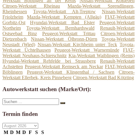
Werkstatt Böbingen an der Rems
Nissan-Werkstatt Roßleben
Citroen-Werkstatt Rheinau
Mazda-Werkstatt Sprendlingen,
Rheinhessen
Toyota-Werkstatt Alt-Treptow
Nissan-Werkstatt
Friolzheim
Mazda-Werkstatt Kempten (Allgäu)
FIAT-Werkstatt
Gorbitz-Ost
Hyundai-Werkstatt Bad Elster
Peugeot-Werkstatt
Northeim
Toyota-Werkstatt Bernhardswald
Renault-Werkstatt
Ostseebad Binz
Peugeot-Werkstatt Trittau
Citroen-Werkstatt
Dietzenbach
Nissan-Werkstatt Ölbronn-Dürrn
Toyota-Werkstatt
Neustadt (Wied)
Nissan-Werkstatt Kirchheim unter Teck
Toyota-
Werkstatt Üchtelhausen
Peugeot-Werkstatt Warnemünde
FIAT-
Werkstatt Neuhaus-Schierschnitz
Kia-Werkstatt Waiblingen (Rems)
Hyundai-Werkstatt Rehfelde bei Strausberg
Renault-Werkstatt
Achstetten
Peugeot-Werkstatt Remseck am Neckar
FIAT-Werkstatt
Böblingen
Peugeot-Werkstatt Klingenthal / Sachsen
Citroen-
Werkstatt Ellerbek, Kreis Pinneberg
Citroen-Werkstatt Bad Kötzting
Autowerkstatt suchen (Marke/Ort):
Suche
Suchen
nach:
Termin finden
M
D
M
D
F
S
S