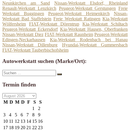
Neunkirchen am Sand
Nissan-Werkstatt Elsdorf, Rheinland
Renault-Werkstatt Lenzkirch
Peugeot-Werkstatt Gerstungen
Freie
Werkstatt Buggingen
Peugeot-Werkstatt Heimenkirch
Nissan-
Werkstatt Bad Staffelstein
Freie Werkstatt Ratingen
Kia-Werkstatt
Wölfersheim
FIAT-Werkstatt Dörentrup
Kia-Werkstatt Schiltach
Peugeot-Werkstatt Eckersdorf
Kia-Werkstatt Hausen, Oberfranken
Nissan-Werkstatt Diez
FIAT-Werkstatt Raunheim
Peugeot-Werkstatt
Edingen-Neckarhausen
Kia-Werkstatt Rodenbach bei Hanau
Nissan-Werkstatt Dillenburg
Hyundai-Werkstatt Gummersbach
FIAT-Werkstatt Tauberbischofsheim
Autowerkstatt suchen (Marke/Ort):
Suche
Suchen
nach:
Termin finden
M
D
M
D
F
S
S
1
2
3
4
5
6
7
8
9
10
11
12
13
14
15
16
17
18
19
20
21
22
23