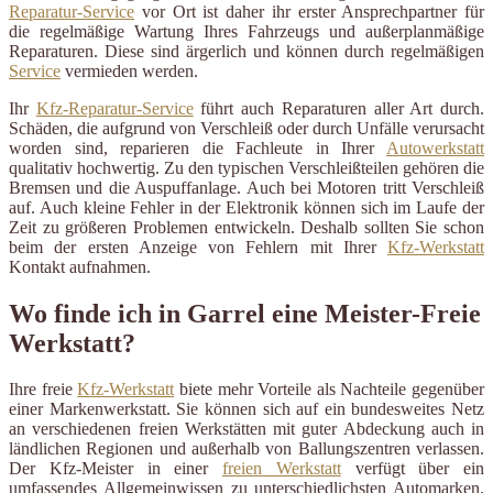
Reparatur-Service
vor Ort ist daher ihr erster Ansprechpartner für
die regelmäßige Wartung Ihres Fahrzeugs und außerplanmäßige
Reparaturen. Diese sind ärgerlich und können durch regelmäßigen
Service
vermieden werden.
Ihr
Kfz-Reparatur-Service
führt auch Reparaturen aller Art durch.
Schäden, die aufgrund von Verschleiß oder durch Unfälle verursacht
worden sind, reparieren die Fachleute in Ihrer
Autowerkstatt
qualitativ hochwertig. Zu den typischen Verschleißteilen gehören die
Bremsen und die Auspuffanlage. Auch bei Motoren tritt Verschleiß
auf. Auch kleine Fehler in der Elektronik können sich im Laufe der
Zeit zu größeren Problemen entwickeln. Deshalb sollten Sie schon
beim der ersten Anzeige von Fehlern mit Ihrer
Kfz-Werkstatt
Kontakt aufnahmen.
Wo finde ich in Garrel eine Meister-Freie
Werkstatt?
Ihre freie
Kfz-Werkstatt
biete mehr Vorteile als Nachteile gegenüber
einer Markenwerkstatt. Sie können sich auf ein bundesweites Netz
an verschiedenen freien Werkstätten mit guter Abdeckung auch in
ländlichen Regionen und außerhalb von Ballungszentren verlassen.
Der Kfz-Meister in einer
freien Werkstatt
verfügt über ein
umfassendes Allgemeinwissen zu unterschiedlichsten Automarken.