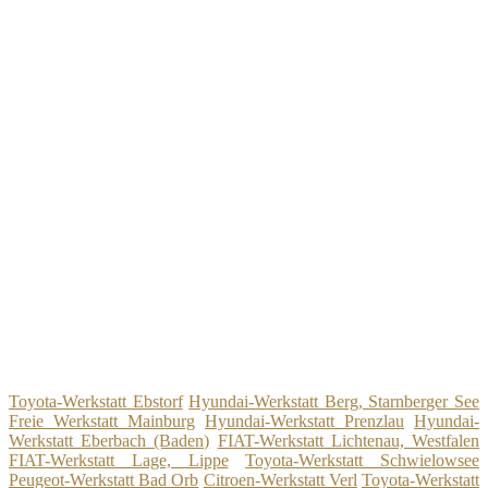
Toyota-Werkstatt Ebstorf
Hyundai-Werkstatt Berg, Starnberger See
Freie Werkstatt Mainburg
Hyundai-Werkstatt Prenzlau
Hyundai-
Werkstatt Eberbach (Baden)
FIAT-Werkstatt Lichtenau, Westfalen
FIAT-Werkstatt Lage, Lippe
Toyota-Werkstatt Schwielowsee
Peugeot-Werkstatt Bad Orb
Citroen-Werkstatt Verl
Toyota-Werkstatt